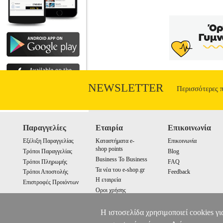
NEWSLETTER
Περισσότερες 
Παραγγελίες
Εταιρία
Επικοινωνία
Εξέλιξη Παραγγελίας
Καταστήματα e-
Επικοινωνία
shop points
Τρόποι Παραγγελίας
Blog
Business To Business
Τρόποι Πληρωμής
FAQ
Τα νέα του e-shop.gr
Τρόποι Αποστολής
Feedback
Η εταιρεία
Επιστροφές Προιόντων
Οροι χρήσης
Cookies
Η ιστοσελίδα χρησιμοποιεί cookies γι