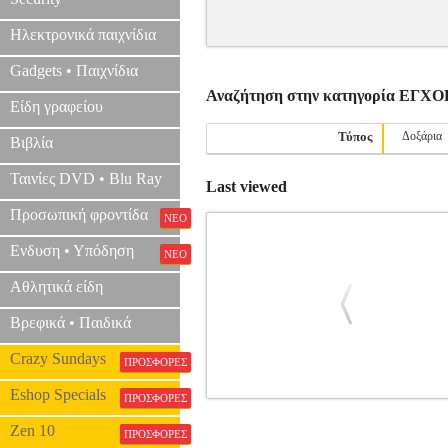
Ηλεκτρονικά παιχνίδια
Gadgets • Παιχνίδια
Αναζήτηση στην κατηγορία Ε
Είδη γραφείου
Τύπος
Δοξάρια
Βιβλία
Ταινίες DVD • Blu Ray
Last viewed
Προσωπική φροντίδα
ΝΕΟ
Ενδυση • Υπόδηση
ΝΕΟ
Αθλητικά είδη
Βρεφικά • Παιδικά
Crazy Sundays
ΠΡΟΣΦΟΡΕΣ
Eshop Specials
ΠΡΟΣΦΟΡΕΣ
GEWAPURE ΔΟΞΑΡΙ ΤΣΕΛΟΥ 1/
ΟΡΧΗΣΤΡΑΣ-ΠΑΡΑΔΟΣΙΑΚΑ •GEWA στ
Zen 10
ΠΡΟΣΦΟΡΕΣ