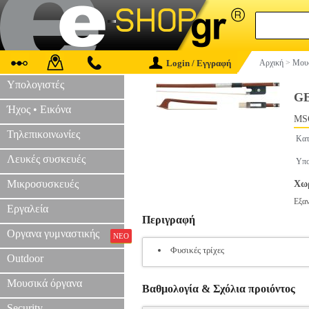
Login / Εγγραφή
Αρχική
>
Μουσ
Υπολογιστές
GE
Ήχος • Εικόνα
MS
Τηλεπικοινωνίες
Κατ
Λευκές συσκευές
Υπο
Μικροσυσκευές
Χωρ
Εξα
Εργαλεία
Περιγραφή
Οργανα γυμναστικής
ΝΕΟ
Φυσικές τρίχες
Outdoor
Μουσικά όργανα
Βαθμολογία & Σχόλια προιόντος
Security