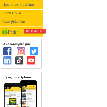
Προτάσεις Για Δώρα
Stock House
Φωτοβολταϊκά
SUPER MARKET