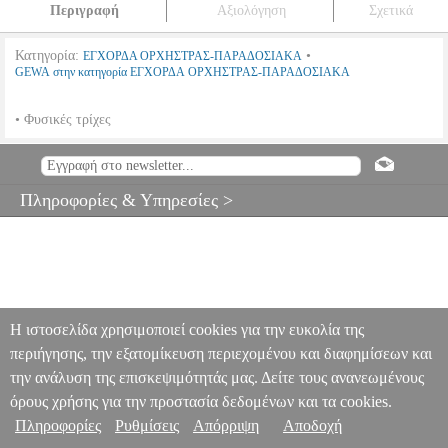
Περιγραφή
Αξιολόγηση
Σχετικά
Κατηγορία:
•
ΕΓΧΟΡΔΑ ΟΡΧΗΣΤΡΑΣ-ΠΑΡΑΔΟΣΙΑΚΑ
GEWA στην κατηγορία ΕΓΧΟΡΔΑ ΟΡΧΗΣΤΡΑΣ-ΠΑΡΑΔΟΣΙΑΚΑ
• Φυσικές τρίχες
GEWAPURE ΔΟΞΑΡΙ ΚΟΝΤΡΑΜΠΑΣΟΥ ΓΕΡΜΑΝΙΚΟ
ΜΟΝΤΕΛΟ 1/2 ΕΒΕΝΟΣ
MSC.000284
MSC.000284
GEWA
GEWA
ΕΓΧΟΡΔΑ ΟΡΧΗΣΤΡΑΣ-ΠΑΡΑΔΟΣΙΑΚΑ
Κατηγορία:
Πληροφορίες & Υπηρεσίες >
ΕΓΧΟΡΔΑ ΟΡΧΗΣΤΡΑΣ-ΠΑΡΑΔΟΣΙΑΚΑ
•GEWA στην κατηγορία ΕΓΧΟΡΔΑ ΟΡΧΗΣΤΡΑΣ-
ΠΑΡΑΔΟΣΙΑΚΑ • Φυσικές τρίχες
GEWAPURE ΔΟΞΑΡΙ
ΚΟΝΤΡΑΜΠΑΣΟΥ ΓΕΡΜΑΝΙΚΟ ΜΟΝΤΕΛΟ 1/2 ΕΒΕΝΟΣ
0
Η ιστοσελίδα χρησιμοποιεί cookies για την ευκολία της
περιήγησης, την εξατομίκευση περιεχομένου και διαφημίσεων και
την ανάλυση της επισκεψιμότητάς μας. Δείτε τους ανανεωμένους
όρους χρήσης για την προστασία δεδομένων και τα cookies.
Πληροφορίες
Ρυθμίσεις
Απόρριψη
Αποδοχή