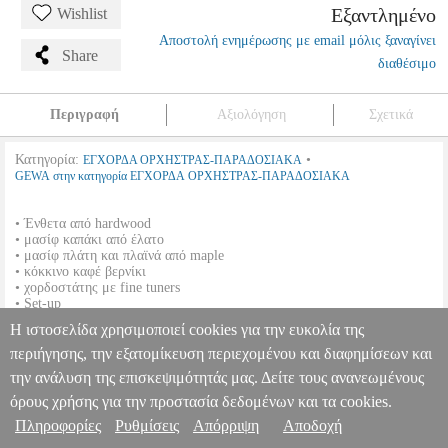
Εξαντλημένο
Wishlist
Αποστολή ενημέρωσης με email μόλις ξαναγίνει
Share
διαθέσιμο
Περιγραφή
Αξιολόγηση
Σχετικά
Κατηγορία:
•
ΕΓΧΟΡΔΑ ΟΡΧΗΣΤΡΑΣ-ΠΑΡΑΔΟΣΙΑΚΑ
GEWA στην κατηγορία ΕΓΧΟΡΔΑ ΟΡΧΗΣΤΡΑΣ-ΠΑΡΑΔΟΣΙΑΚΑ
• Ένθετα από hardwood
• μασίφ καπάκι από έλατο
• μασίφ πλάτη και πλαϊνά από maple
• κόκκινο καφέ βερνίκι
• χορδοστάτης με fine tuners
• Set-up
Η ιστοσελίδα χρησιμοποιεί cookies για την ευκολία της
GEWAPURE ΒΙΟΛΙ HW 3/4
MSC.000186
MSC.000186
GEWA
περιήγησης, την εξατομίκευση περιεχομένου και διαφημίσεων και
GEWA
ΕΓΧΟΡΔΑ ΟΡΧΗΣΤΡΑΣ-ΠΑΡΑΔΟΣΙΑΚΑ
Κατηγορία:
ΕΓΧΟΡΔΑ ΟΡΧΗΣΤΡΑΣ-ΠΑΡΑΔΟΣΙΑΚΑ
την ανάλυση της επισκεψιμότητάς μας. Δείτε τους ανανεωμένους
Πληροφορίες & Υπηρεσίες >
•GEWA στην κατηγορία ΕΓΧΟΡΔΑ ΟΡΧΗΣΤΡΑΣ-
όρους χρήσης για την προστασία δεδομένων και τα cookies.
ΠΑΡΑΔΟΣΙΑΚΑ • Ένθετα από hardwood • μασίφ καπάκι από έλατο
Πληροφορίες
• μασίφ πλάτη και πλαϊνά από maple • κόκκινο καφέ βερνίκι •
Ρυθμίσεις
Απόρριψη
Αποδοχή
χορδοστάτης με fine tuners • Set-up
GEWAPURE ΒΙΟΛΙ HW 3/4