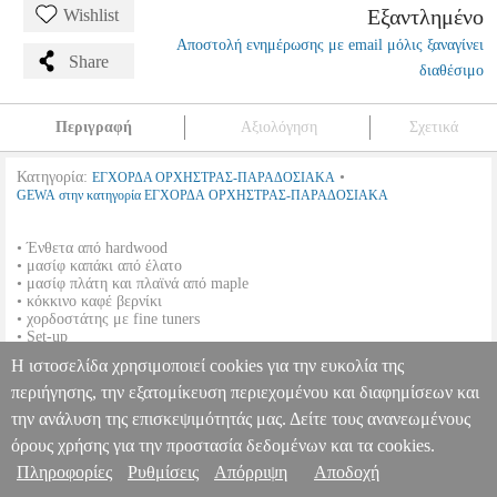
Εξαντλημένο
Wishlist
Αποστολή ενημέρωσης με email μόλις ξαναγίνει
Share
διαθέσιμο
Περιγραφή
Αξιολόγηση
Σχετικά
Κατηγορία:
•
ΕΓΧΟΡΔΑ ΟΡΧΗΣΤΡΑΣ-ΠΑΡΑΔΟΣΙΑΚΑ
GEWA στην κατηγορία ΕΓΧΟΡΔΑ ΟΡΧΗΣΤΡΑΣ-ΠΑΡΑΔΟΣΙΑΚΑ
• Ένθετα από hardwood
• μασίφ καπάκι από έλατο
• μασίφ πλάτη και πλαϊνά από maple
• κόκκινο καφέ βερνίκι
• χορδοστάτης με fine tuners
• Set-up
Η ιστοσελίδα χρησιμοποιεί cookies για την ευκολία της
GEWAPURE ΒΙΟΛΙ HW 1/8
MSC.000189
MSC.000189
GEWA
περιήγησης, την εξατομίκευση περιεχομένου και διαφημίσεων και
GEWA
ΕΓΧΟΡΔΑ ΟΡΧΗΣΤΡΑΣ-ΠΑΡΑΔΟΣΙΑΚΑ
Κατηγορία:
ΕΓΧΟΡΔΑ ΟΡΧΗΣΤΡΑΣ-ΠΑΡΑΔΟΣΙΑΚΑ
την ανάλυση της επισκεψιμότητάς μας. Δείτε τους ανανεωμένους
Πληροφορίες & Υπηρεσίες >
•GEWA στην κατηγορία ΕΓΧΟΡΔΑ ΟΡΧΗΣΤΡΑΣ-
όρους χρήσης για την προστασία δεδομένων και τα cookies.
ΠΑΡΑΔΟΣΙΑΚΑ • Ένθετα από hardwood • μασίφ καπάκι από έλατο
Πληροφορίες
• μασίφ πλάτη και πλαϊνά από maple • κόκκινο καφέ βερνίκι •
Ρυθμίσεις
Απόρριψη
Αποδοχή
χορδοστάτης με fine tuners • Set-up
GEWAPURE ΒΙΟΛΙ HW 1/8