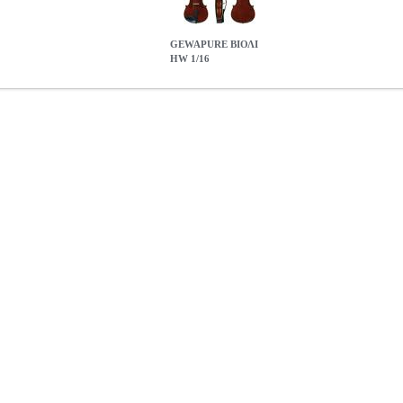
GEWAPURE ΒΙΟΛΙ
HW 1/16
SC.000190
MSC.000190
GEWA
GEWA
ΕΓΧΟΡΔΑ ΟΡΧΗΣΤΡΑΣ-
ν κατηγορία ΕΓΧΟΡΔΑ ΟΡΧΗΣΤΡΑΣ-ΠΑΡΑΔΟΣΙΑΚΑ • Ένθετα από
ό maple • κόκκινο καφέ βερνίκι • χορδοστάτης με fine tuners • Set-up
0