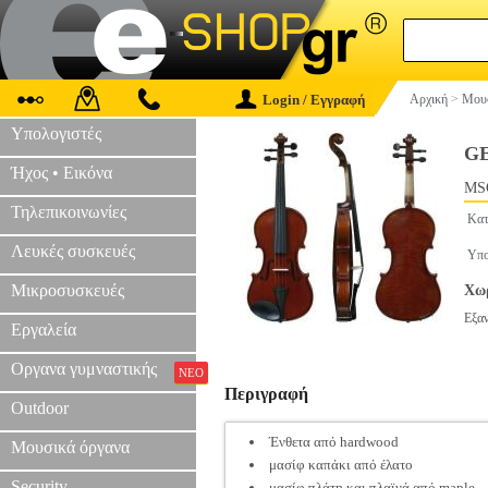
Login / Εγγραφή
Αρχική
>
Μουσ
Υπολογιστές
GE
Ήχος • Εικόνα
MS
Τηλεπικοινωνίες
Κατ
Λευκές συσκευές
Υπο
Μικροσυσκευές
Χωρ
Εξα
Εργαλεία
Οργανα γυμναστικής
ΝΕΟ
Περιγραφή
Outdoor
Ένθετα από hardwood
Μουσικά όργανα
μασίφ καπάκι από έλατο
Security
μασίφ πλάτη και πλαϊνά από maple