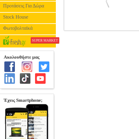
Προτάσεις Για Δώρα
Stock House
Φωτοβολταϊκά
GEWAPURE ΒΙΟΛΙ HW 1/16
M
ΟΡΧΗΣΤΡΑΣ-ΠΑΡΑΔΟΣΙΑΚΑ •GEWA στη
SUPER MARKET
μασίφ πλάτη και πλαϊνά απ