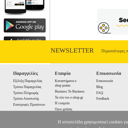
NEWSLETTER
Περισσότερες 
Παραγγελίες
Εταιρία
Επικοινωνία
Εξέλιξη Παραγγελίας
Καταστήματα e-
Επικοινωνία
shop points
Τρόποι Παραγγελίας
Blog
Business To Business
Τρόποι Πληρωμής
FAQ
Τα νέα του e-shop.gr
Τρόποι Αποστολής
Feedback
Η εταιρεία
Επιστροφές Προιόντων
Οροι χρήσης
Cookies
Η ιστοσελίδα χρησιμοποιεί cookies γι