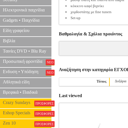
κόκκινο καφέ βερνίκι
Ηλεκτρονικά παιχνίδια
χορδοστάτης με fine tuners
Set-up
Gadgets • Παιχνίδια
Είδη γραφείου
Βαθμολογία & Σχόλια προιόντος
Βιβλία
Ταινίες DVD • Blu Ray
Προσωπική φροντίδα
ΝΕΟ
Αναζήτηση στην κατηγορία Ε
Ενδυση • Υπόδηση
ΝΕΟ
Τύπος
Δοξάρια
Αθλητικά είδη
Βρεφικά • Παιδικά
Last viewed
Crazy Sundays
ΠΡΟΣΦΟΡΕΣ
Eshop Specials
ΠΡΟΣΦΟΡΕΣ
Zen 10
ΠΡΟΣΦΟΡΕΣ