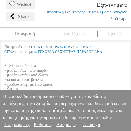
Εξαντλημένο
Wishlist
Αποστολή ενημέρωσης με email μόλις ξαναγίνει
Share
διαθέσιμο
Περιγραφή
Αξιολόγηση
Σχετικά
Κατηγορία:
•
ΕΓΧΟΡΔΑ ΟΡΧΗΣΤΡΑΣ-ΠΑΡΑΔΟΣΙΑΚΑ
GEWA στην κατηγορία ΕΓΧΟΡΔΑ ΟΡΧΗΣΤΡΑΣ-ΠΑΡΑΔΟΣΙΑΚΑ
• Ένθετα από έβενο
• μασίφ πλάτη από maple
• μασίφ καπάκι από έλατο
• κόκκινο-καφέ βερνίκι
• χορδοστάτης με fine tuners
• Set-up
Η ιστοσελίδα χρησιμοποιεί cookies για την ευκολία της
GEWAPURE ΒΙΟΛΙ ΕW 1/2
MSC.000199
MSC.000199
GEWA
περιήγησης, την εξατομίκευση περιεχομένου και διαφημίσεων και
GEWA
ΕΓΧΟΡΔΑ ΟΡΧΗΣΤΡΑΣ-ΠΑΡΑΔΟΣΙΑΚΑ
Κατηγορία:
ΕΓΧΟΡΔΑ ΟΡΧΗΣΤΡΑΣ-ΠΑΡΑΔΟΣΙΑΚΑ
την ανάλυση της επισκεψιμότητάς μας. Δείτε τους ανανεωμένους
Πληροφορίες & Υπηρεσίες >
•GEWA στην κατηγορία ΕΓΧΟΡΔΑ ΟΡΧΗΣΤΡΑΣ-
όρους χρήσης για την προστασία δεδομένων και τα cookies.
ΠΑΡΑΔΟΣΙΑΚΑ • Ένθετα από έβενο • μασίφ πλάτη από maple •
Πληροφορίες
Ρυθμίσεις
Απόρριψη
Αποδοχή
μασίφ καπάκι από έλατο • κόκκινο-καφέ βερνίκι • χορδοστάτης με
fine tuners • Set-up
GEWAPURE ΒΙΟΛΙ ΕW 1/2