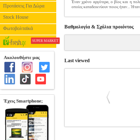
Έναν χρόνο αργότερα, ο βίος και η πολ
Προτάσεις Για Δώρα
οποίες καταδεικνύουν ποιος ήταν...
Stock House
Βαθμολογία & Σχόλια προιόντος
Φωτοβολταϊκά
SUPER MARKET
Last viewed
ΓΕΝΝΗΜΕΝΟΣ ΝΙΚΗΤΗΣ
BKS.02
ΒΙΟΓΡΑΦΙΕΣ-ΜΑΡΤΥΡΙΕΣ •ΙΩΑΝΝΙΔΗΣ