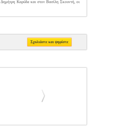
ον Δημήτρη Καρύδα και στον Βασίλη Σκουντή, οι
Σχολιάστε και ψηφίστε
ΝΗΣ
ΒΙΟΓΡΑΦΙΕΣ-ΜΑΡΤΥΡΙΕΣ
Κατηγορία:
-618-01-5798-7 Συγγραφέας: ΙΩΑΝΝΙΔΗΣ