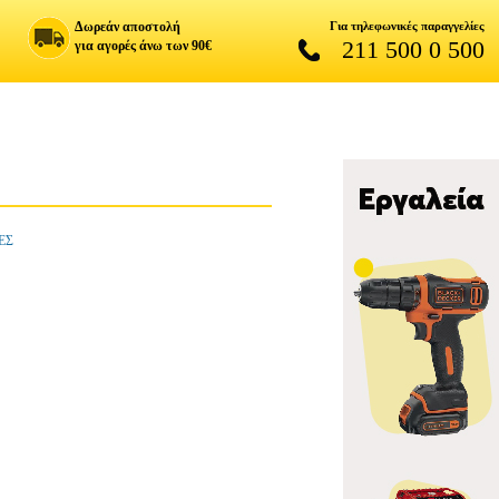
Δωρεάν αποστολή
Για τηλεφωνικές παραγγελίες
211 500 0 500
για αγορές άνω των 90€
ΕΣ