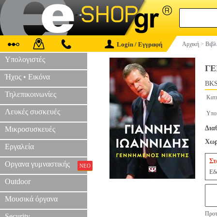
Login / Εγγραφή
Αρχική
>
Βιβλ
Υπολογιστές
ΓΕ
Ήχος • Εικόνα
BKS
Τηλεπικοινωνίες
Κατ
Λευκές συσκευές
Υπο
Δια
Μικροσυσκευές
Χωρ
Εργαλεία
Στ
Οργανα γυμναστικής
ΝΕΟ
Εδ
Outdoor
Μουσικά όργανα
Προτ
Security