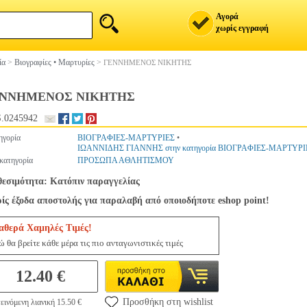
Αγορά
χωρίς εγγραφή
ία
>
Βιογραφίες • Μαρτυρίες
>
ΓΕΝΝΗΜΕΝΟΣ ΝΙΚΗΤΗΣ
ΝΝΗΜΕΝΟΣ ΝΙΚΗΤΗΣ
.0245942
ηγορία
ΒΙΟΓΡΑΦΙΕΣ-ΜΑΡΤΥΡΙΕΣ
•
ΙΩΑΝΝΙΔΗΣ ΓΙΑΝΝΗΣ στην κατηγορία ΒΙΟΓΡΑΦΙΕΣ-ΜΑΡΤΥΡΙ
κατηγορία
ΠΡΟΣΩΠΑ ΑΘΛΗΤΙΣΜΟΥ
θεσιμότητα: Κατόπιν παραγγελίας
ίς έξοδα αποστολής για παραλαβή από οποιοδήποτε eshop point!
αθερά Χαμηλές Τιμές!
ώ θα βρείτε κάθε μέρα τις πιο ανταγωνιστικές τιμές
12.40 €
Προσθήκη στη wishlist
εινόμενη λιανική 15.50 €