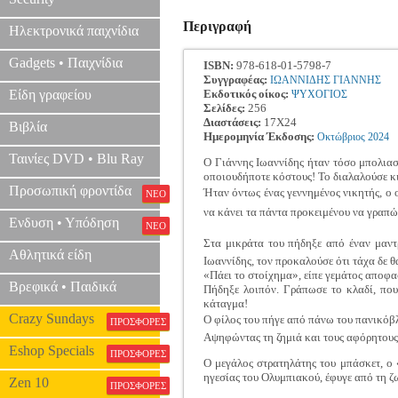
Περιγραφή
Ηλεκτρονικά παιχνίδια
Gadgets • Παιχνίδια
ISBN:
978-618-01-5798-7
Συγγραφέας:
ΙΩΑΝΝΙΔΗΣ ΓΙΑΝΝΗΣ
Είδη γραφείου
Εκδοτικός οίκος:
ΨΥΧΟΓΙΟΣ
Σελίδες:
256
Διαστάσεις:
17Χ24
Βιβλία
Ημερομηνία Έκδοσης:
Οκτώβριος
2024
Ταινίες DVD • Blu Ray
Ο Γιάννης Ιωαννίδης ήταν τόσο μπολιασμ
οποιουδήποτε κόστους! Το διαλαλούσε κι
Προσωπική φροντίδα
Ήταν όντως ένας γεννημένος νικητής, ο 
ΝΕΟ
να κάνει τα πάντα προκειμένου να γραπώ
Ενδυση • Υπόδηση
ΝΕΟ
Στα μικράτα του πήδηξε από έναν μαντρ
Αθλητικά είδη
Ιωαννίδης, τον προκαλούσε ότι τάχα δε θ
«Πάει το στοίχημα», είπε γεμάτος αποφα
Βρεφικά • Παιδικά
Πήδηξε λοιπόν. Γράπωσε το κλαδί, που 
κάταγμα!
Crazy Sundays
Ο φίλος του πήγε από πάνω του πανικόβλη
ΠΡΟΣΦΟΡΕΣ
Αψηφώντας τη ζημιά και τους αφόρητους 
Eshop Specials
ΠΡΟΣΦΟΡΕΣ
Ο μεγάλος στρατηλάτης του μπάσκετ, ο 
ηγεσίας του Ολυμπιακού, έφυγε από τη 
Zen 10
ΠΡΟΣΦΟΡΕΣ