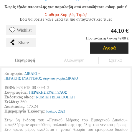
Χωρίς έξοδα αποστολής για παραλαβή από οποιοδήποτε eshop point!
Σταθερά Χαμηλές Τιμές!
Εδώ θα βρείτε κάθε μέρα τις πιο ανταγωνιστικές τιμές
44.10 €
Wishlist
Προτεινόμενη λιανική 49.00 €
Share
Αγορά
Περιγραφή
Αξιολόγηση
Σχετικά
Κατηγορία:
•
ΔΙΚΑΙΟ
ΠΕΡΑΚΗΣ ΕΥΑΓΓΕΛΟΣ στην κατηγορία ΔΙΚΑΙΟ
ISBN:
978-618-08-0091-3
Συγγραφέας:
ΠΕΡΑΚΗΣ ΕΥΑΓΓΕΛΟΣ
Εκδοτικός οίκος:
ΝΟΜΙΚΗ ΒΙΒΛΙΟΘΗΚΗ
Σελίδες:
360
Διαστάσεις:
17Χ24
Ημερομηνία Έκδοσης:
Ιούλιος
2023
Στην 3η έκδοση του «Γενικού Μέρους του Εμπορικού Δικαίου»
καταβλήθηκαν προσπάθειες απλοποίησης της ύλης του γενικού μέρους.
Στο πρώτο μέρος αναλύεται η γενική θεωρία του εμπορικού δικαίου