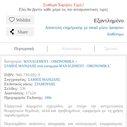
Σταθερά Χαμηλές Τιμές!
Εδώ θα βρείτε κάθε μέρα τις πιο ανταγωνιστικές τιμές
Εξαντλημένο
Wishlist
Αποστολή ενημέρωσης με email μόλις ξαναγίνει
Share
διαθέσιμο
Περιγραφή
Αξιολόγηση
Σχετικά
Κατηγορία:
•
MANAGEMENT - ΟΙΚΟΝΟΜΙΚΑ
ΣΑΜΙΟΣ ΜΑΝΩΛΗΣ στην κατηγορία MANAGEMENT - ΟΙΚΟΝΟΜΙΚΑ
ISBN:
960-730-692-9
Συγγραφέας:
ΣΑΜΙΟΣ ΜΑΝΩΛΗΣ
Εκδοτικός οίκος:
ΣΤΑΜΟΥΛΗΣ
Σελίδες:
336
Διαστάσεις:
17x24
Ημερομηνία Έκδοσης:
1994
Εξαιρετικά δομημένο εγχειρίδιο, με στόχο την αντιμετώπιση
θεωρητικών θεμάτων, αλλά και προβλημάτων, εφαρμογών με τη χρήση
παραδειγμάτων.
Περιλαμβάνει αναλύσεις απογραφής και ισολογισμού, λογαριασμούς