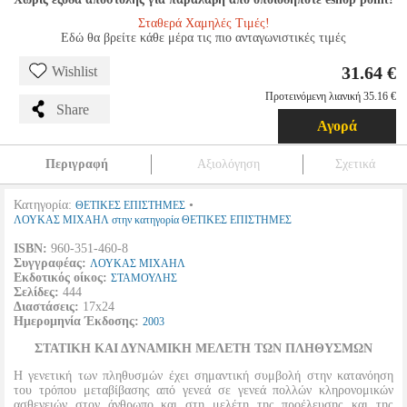
Σταθερά Χαμηλές Τιμές!
Εδώ θα βρείτε κάθε μέρα τις πιο ανταγωνιστικές τιμές
31.64 €
Wishlist
Προτεινόμενη λιανική 35.16 €
Share
Αγορά
Περιγραφή
Αξιολόγηση
Σχετικά
Κατηγορία:
•
ΘΕΤΙΚΕΣ ΕΠΙΣΤΗΜΕΣ
ΛΟΥΚΑΣ ΜΙΧΑΗΛ στην κατηγορία ΘΕΤΙΚΕΣ ΕΠΙΣΤΗΜΕΣ
ISBN:
960-351-460-8
Συγγραφέας:
ΛΟΥΚΑΣ ΜΙΧΑΗΛ
Εκδοτικός οίκος:
ΣΤΑΜΟΥΛΗΣ
Σελίδες:
444
Διαστάσεις:
17x24
Ημερομηνία Έκδοσης:
2003
ΣΤΑΤΙΚΗ ΚΑΙ ΔΥΝΑΜΙΚΗ ΜΕΛΕΤΗ ΤΩΝ ΠΛΗΘΥΣΜΩΝ
Η γενετική των πληθυσμών έχει σημαντική συμβολή στην κατανόηση
του τρόπου μεταβίβασης από γενεά σε γενεά πολλών κληρονομικών
ασθενειών στον άνθρωπο και στη μελέτη της προέλευσης και της