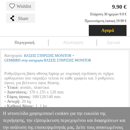
9.90 €
Wishlist
Ελάχιστη 30 ημερών 9.9 €
Share
Προτεινόμενη λιανική 19.90 €
Αγορά
Περιγραφή
Αξιολόγηση
Σχετικά
Κατηγορία:
•
ΒΑΣΕΙΣ ΣΤΗΡΙΞΗΣ MONITOR
GEMBIRD στην κατηγορία ΒΑΣΕΙΣ ΣΤΗΡΙΞΗΣ MONITOR
Ρυθμιζόμενη βάση οθόνης/laptop με συμπαγή σχεδίαση σε σχήμα
ορθογωνίου που ταιριάζει τέλεια σε κάθε γραφείο και 3 ρυθμίσεις
ύψους για βέλτιστο ύψος θέασης.
•
Υλικό:
ατσάλι, πλαστικό.
•
Διαστάσεις:
370 x 235 x 120 mm.
•
Εύρος ύψους:
100/120/140 mm.
•
Αντοχή:
20 kg.
•
Καθαρό βάρος:
1, 1 kg.
•
Χρώμα:
Μαύρο.
Η ιστοσελίδα χρησιμοποιεί cookies για την ευκολία της
•
Εγγύηση:
1 χρόνος.
DOA 7 ημερών
περιήγησης, την εξατομίκευση περιεχομένου και διαφημίσεων και
την ανάλυση της επισκεψιμότητάς μας. Δείτε τους ανανεωμένους
GEMBIRD MS-TABLE-01 ADJUSTABLE MONITOR STAND