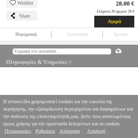
28.00 €
Wishlist
Ελάχιστη 30 ημερών 28 €
Share
Αγορά
Περιγραφή
Αξιολόγηση
Σχετικά
ΓΑΝΤΙΑ MECHANIX THE ORIGINAL WOODLAND CAMO
XXL
TRV.100305
TRV.100305
MECHANIX
MECHANIX
ΑΞΕΣΟΥΑΡ CAMPING
ΓΑΝΤΙΑ MECHANIX THE ORIGINAL
Πληροφορίες & Υπηρεσίες >
WOODLAND CAMO XXL
28.00
Η ιστοσελίδα χρησιμοποιεί cookies για την ευκολία της
περιήγησης, την εξατομίκευση περιεχομένου και διαφημίσεων και
την ανάλυση της επισκεψιμότητάς μας. Δείτε τους ανανεωμένους
όρους χρήσης για την προστασία δεδομένων και τα cookies.
Πληροφορίες
Ρυθμίσεις
Απόρριψη
Αποδοχή