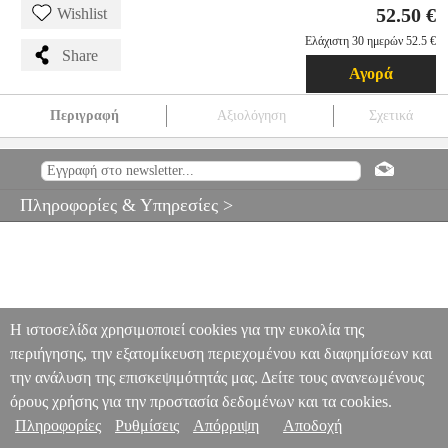
52.50 €
Wishlist
Ελάχιστη 30 ημερών 52.5 €
Share
Αγορά
Περιγραφή
Αξιολόγηση
Σχετικά
ΓΑΝΤΙΑ MECHANIX M-PACT 3 COVERT SIZE XXL
TRV.100181
TRV.100181
MECHANIX
MECHANIX
ΑΞΕΣΟΥΑΡ
CAMPING
ΓΑΝΤΙΑ MECHANIX M-PACT 3 COVERT SIZE XXL
Πληροφορίες & Υπηρεσίες >
52.50
Η ιστοσελίδα χρησιμοποιεί cookies για την ευκολία της
περιήγησης, την εξατομίκευση περιεχομένου και διαφημίσεων και
την ανάλυση της επισκεψιμότητάς μας. Δείτε τους ανανεωμένους
όρους χρήσης για την προστασία δεδομένων και τα cookies.
Πληροφορίες
Ρυθμίσεις
Απόρριψη
Αποδοχή