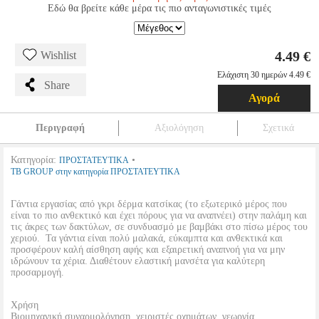
Εδώ θα βρείτε κάθε μέρα τις πιο ανταγωνιστικές τιμές
4.49 €
Wishlist
Ελάχιστη 30 ημερών 4.49 €
Share
Αγορά
Περιγραφή
Αξιολόγηση
Σχετικά
Κατηγορία:
•
ΠΡΟΣΤΑΤΕΥΤΙΚΑ
TB GROUP στην κατηγορία ΠΡΟΣΤΑΤΕΥΤΙΚΑ
Γάντια εργασίας από γκρι δέρμα κατσίκας (το εξωτερικό μέρος που
είναι το πιο ανθεκτικό και έχει πόρους για να αναπνέει) στην παλάμη και
τις άκρες των δακτύλων, σε συνδυασμό με βαμβάκι στο πίσω μέρος του
χεριού. Τα γάντια είναι πολύ μαλακά, εύκαμπτα και ανθεκτικά και
προσφέρουν καλή αίσθηση αφής και εξαιρετική αναπνοή για να μην
ιδρώνουν τα χέρια. Διαθέτουν ελαστική μανσέτα για καλύτερη
προσαρμογή.
Χρήση
Βιομηχανική συναρμολόγηση, χειριστές οχημάτων, γεωργία.