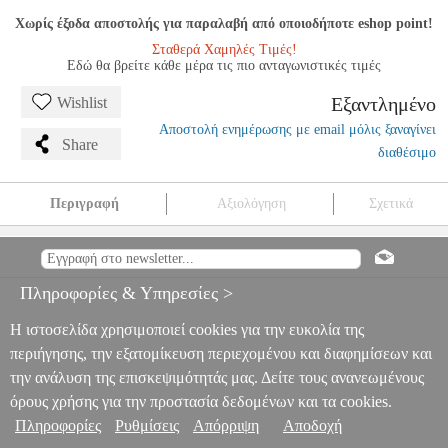
Χωρίς έξοδα αποστολής για παραλαβή από οποιοδήποτε eshop point!
Σταθερά Χαμηλές Τιμές!
Εδώ θα βρείτε κάθε μέρα τις πιο ανταγωνιστικές τιμές
Εξαντλημένο
Wishlist
Αποστολή ενημέρωσης με email μόλις ξαναγίνει
Share
διαθέσιμο
Περιγραφή
Αξιολόγηση
Σχετικά
FZONE Κ1 YELLOW ΧΡΩΜΑΤΙΚΟ ΧΟΡΔΙΣΤΗΡΙ ΜΕ CLIP
MSC.400190
MSC.400190
FZONE
FZONE
ΑΞΕΣΟΥΑΡ
ΟΡΓΑΝΩΝ
FZONE Κ1 YELLOW ΧΡΩΜΑΤΙΚΟ ΧΟΡΔΙΣΤΗΡΙ
Πληροφορίες & Υπηρεσίες >
ΜΕ CLIP
0
Η ιστοσελίδα χρησιμοποιεί cookies για την ευκολία της
περιήγησης, την εξατομίκευση περιεχομένου και διαφημίσεων και
την ανάλυση της επισκεψιμότητάς μας. Δείτε τους ανανεωμένους
όρους χρήσης για την προστασία δεδομένων και τα cookies.
Πληροφορίες
Ρυθμίσεις
Απόρριψη
Αποδοχή