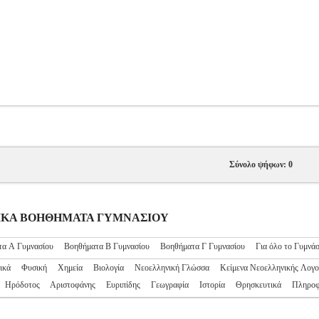
Σύνολο ψήφων: 0
ΧΟΛΙΚΑ ΒΟΗΘΗΜΑΤΑ ΓΥΜΝΑΣΙΟΥ
τα Α Γυμνασίου
Βοηθήματα Β Γυμνασίου
Βοηθήματα Γ Γυμνασίου
Για όλο το Γυμνάσ
ικά
Φυσική
Χημεία
Βιολογία
Νεοελληνική Γλώσσα
Κείμενα Νεοελληνικής Λογο
Ηρόδοτος
Αριστοφάνης
Ευριπίδης
Γεωγραφία
Ιστορία
Θρησκευτικά
Πληροφ