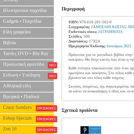
Περιγραφή
Ηλεκτρονικά παιχνίδια
Gadgets • Παιχνίδια
ISBN:
978-618-201-562-9
Συγγραφέας:
,
ΖΑΜΠΕΛΗΣ ΚΩΣΤΑΣ
ΜΠ
Είδη γραφείου
Εκδοτικός οίκος:
24 ΓΡΑΜΜΑΤΑ
Σελίδες:
500
Διαστάσεις:
17Χ24
Βιβλία
Ημερομηνία Έκδοσης:
Ιανουάριος
2023
Ταινίες DVD • Blu Ray
Πρόκειται για το μοναδικό βιβλίο στην
ασκήσεις. Θα έλεγε κανείς πως είναι η «
Προσωπική φροντίδα
ΝΕΟ
Κάθε ενότητα πλαισιώνεται από έναν αρ
ερωτήσεις και ασκήσεις. Στο τέλος κάθε
Ενδυση • Υπόδηση
ΝΕΟ
βρίσκονται στο τέλος κάθε τεύχους.
Αθλητικά είδη
Σκοπός, επομένως, της συγκεκριμένης πα
σε κάνει να ανακαλύψεις ο ίδιος και να 
Βρεφικά • Παιδικά
Crazy Sundays
ΠΡΟΣΦΟΡΕΣ
Σχετικά προϊόντα
Eshop Specials
ΠΡΟΣΦΟΡΕΣ
Zen 10
ΠΡΟΣΦΟΡΕΣ