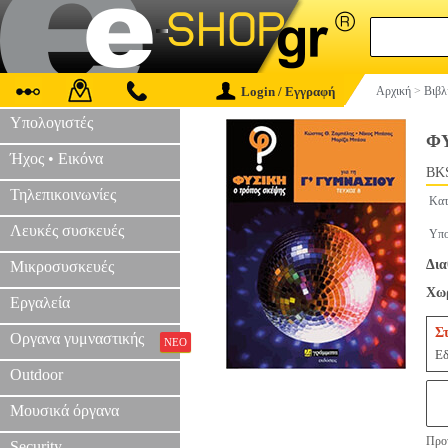
Login / Εγγραφή
Αρχική
>
Βιβλ
Υπολογιστές
Φ
Ήχος • Εικόνα
BKS
Τηλεπικοινωνίες
Κατ
Λευκές συσκευές
Υπο
Δια
Μικροσυσκευές
Χωρ
Εργαλεία
Σ
Οργανα γυμναστικής
ΝΕΟ
Εδ
Outdoor
Μουσικά όργανα
Προτ
Security