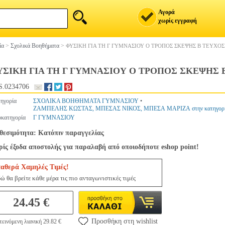
Αγορά
χωρίς εγγραφή
ία
>
Σχολικά Βοηθήματα
>
ΦΥΣΙΚΗ ΓΙΑ ΤΗ Γ ΓΥΜΝΑΣΙΟΥ Ο ΤΡΟΠΟΣ ΣΚΕΨΗΣ Β ΤΕΥΧΟΣ
ΥΣΙΚΗ ΓΙΑ ΤΗ Γ ΓΥΜΝΑΣΙΟΥ Ο ΤΡΟΠΟΣ ΣΚΕΨΗΣ 
.0234706
ηγορία
ΣΧΟΛΙΚΑ ΒΟΗΘΗΜΑΤΑ ΓΥΜΝΑΣΙΟΥ
•
ΖΑΜΠΕΛΗΣ ΚΩΣΤΑΣ, ΜΠΕΣΑΣ ΝΙΚΟΣ, ΜΠΕΣΑ ΜΑΡΙΖΑ στην κατηγ
κατηγορία
Γ ΓΥΜΝΑΣΙΟΥ
θεσιμότητα: Κατόπιν παραγγελίας
ίς έξοδα αποστολής για παραλαβή από οποιοδήποτε eshop point!
ταθερά Χαμηλές Τιμές!
ώ θα βρείτε κάθε μέρα τις πιο ανταγωνιστικές τιμές
24.45 €
Προσθήκη στη wishlist
εινόμενη λιανική 29.82 €