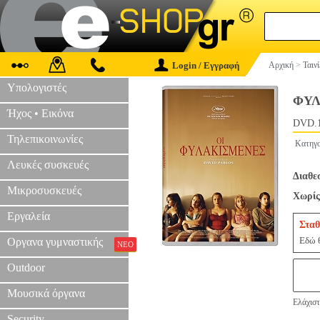
Login / Εγγραφή
Αρχική
>
Ταιν
Υπολογιστές
ΦΥΛ
Ήχος • Εικόνα
DVD.
Τηλεπικοινωνίες
Κατηγο
Λευκές συσκευές
Διαθε
Μικροσυσκευές
Χωρίς
Εργαλεία
Σταθ
Εδώ θ
Οργανα γυμναστικής
ΝΕΟ
Outdoor
Μουσικά όργανα
Ελάχιστ
Security