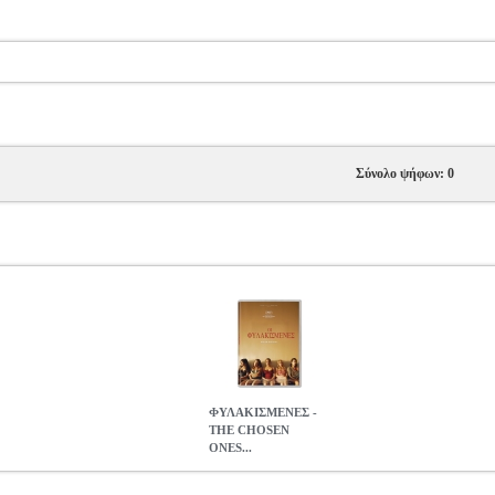
Σύνολο ψήφων: 0
ΦΥΛΑΚΙΣΜΕΝΕΣ -
THE CHOSEN
ONES...
HOSEN ONES (DVD)
DVD.10518
DVD.10518
FEELGOOD
FEEL