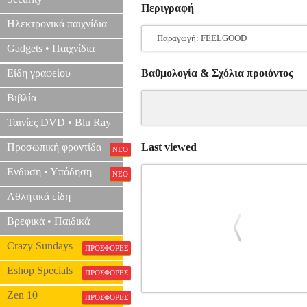
Περιγραφή
Ηλεκτρονικά παιχνίδια
Παραγωγή: FEELGOOD
Gadgets • Παιχνίδια
Είδη γραφείου
Βαθμολογία & Σχόλια προιόντος
Βιβλία
Ταινίες DVD • Blu Ray
Προσωπική φροντίδα
Last viewed
ΝΕΟ
Ενδυση • Υπόδηση
ΝΕΟ
Αθλητικά είδη
Βρεφικά • Παιδικά
Crazy Sundays
ΠΡΟΣΦΟΡΕΣ
Eshop Specials
ΠΡΟΣΦΟΡΕΣ
Zen 10
ΦΥΛΑΚΙΣΜΕΝΕΣ - THE C
ΠΡΟΣΦΟΡΕΣ