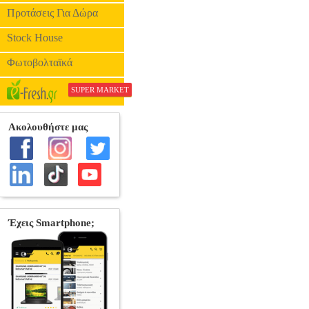
•FEELGOOD στην κ
Προτάσεις Για Δώρα
Stock House
Φωτοβολταϊκά
SUPER MARKET