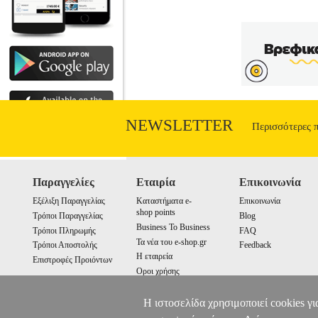
NEWSLETTER
Περισσότερες 
Παραγγελίες
Εταιρία
Επικοινωνία
Εξέλιξη Παραγγελίας
Καταστήματα e-
Επικοινωνία
shop points
Τρόποι Παραγγελίας
Blog
Business To Business
Τρόποι Πληρωμής
FAQ
Τα νέα του e-shop.gr
Τρόποι Αποστολής
Feedback
Η εταιρεία
Επιστροφές Προιόντων
Οροι χρήσης
Cookies
Η ιστοσελίδα χρησιμοποιεί cookies γι