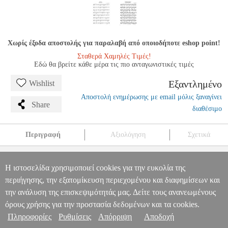
Χωρίς έξοδα αποστολής για παραλαβή από οποιοδήποτε eshop point!
Σταθερά Χαμηλές Τιμές!
Εδώ θα βρείτε κάθε μέρα τις πιο ανταγωνιστικές τιμές
Εξαντλημένο
Wishlist
Αποστολή ενημέρωσης με email μόλις ξαναγίνει
Share
διαθέσιμο
Περιγραφή
Αξιολόγηση
Σχετικά
ΦΡΟΥΔΑΡΑΚΗΣ ΝΙΚΟΣ - Ο MΙΚΡΟΣ KΙΘΑΡΙΣΤΗΣ
MSC.607136
MSC.607136
ΦΙΛΙΠΠΟΣ ΝΑΚΑΣ
ΦΙΛΙΠΠΟΣ ΝΑΚΑΣ
Η ιστοσελίδα χρησιμοποιεί cookies για την ευκολία της
ΜΟΥΣΙΚΑ ΒΙΒΛΙΑ ΕΓΧΟΡΔΩΝ
ΦΡΟΥΔΑΡΑΚΗΣ ΝΙΚΟΣ - Ο
Πληροφορίες & Υπηρεσίες >
περιήγησης, την εξατομίκευση περιεχομένου και διαφημίσεων και
MΙΚΡΟΣ KΙΘΑΡΙΣΤΗΣ
την ανάλυση της επισκεψιμότητάς μας. Δείτε τους ανανεωμένους
0
όρους χρήσης για την προστασία δεδομένων και τα cookies.
Πληροφορίες
Ρυθμίσεις
Απόρριψη
Αποδοχή