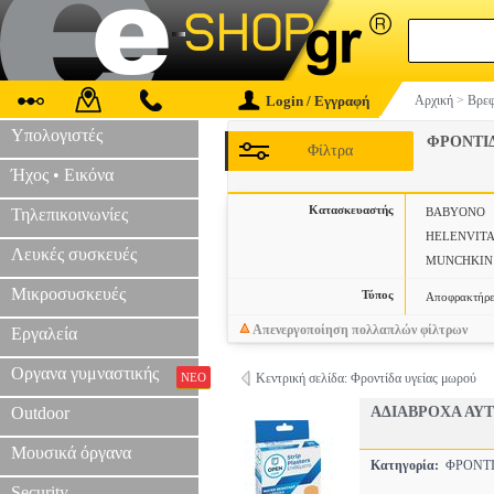
Login / Εγγραφή
Αρχική
>
Βρεφ
Υπολογιστές
ΦΡΟΝΤΙΔ
Φίλτρα
Ήχος • Εικόνα
Κατασκευαστής
Τηλεπικοινωνίες
BABYONO
HELENVITA
Λευκές συσκευές
MUNCHKIN
Μικροσυσκευές
Τύπος
Αποφρακτήρε
Απενεργοποίηση πολλαπλών φίλτρων
Εργαλεία
Οργανα γυμναστικής
ΝΕΟ
Κεντρική σελίδα: Φροντίδα υγείας μωρού
Outdoor
ΑΔΙΑΒΡΟΧΑ ΑΥ
Μουσικά όργανα
Κατηγορία:
ΦΡΟΝΤΙ
Security