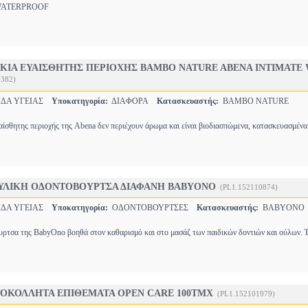
TERPROOF
ΚΙΑ ΕΥΑΙΣΘΗΤΗΣ ΠΕΡΙΟΧΗΣ BAMBO NATURE ABENA INTIMATE
2382)
ΔΑ ΥΓΕΙΑΣ
Υποκατηγορία:
ΔΙΑΦΟΡΑ
Κατασκευαστής:
BAMBO NATURE
αίσθητης περιοχής της Abena δεν περιέχουν άρωμα και είναι βιοδιασπώμενα, κατασκευασμέ
ΥΛΙΚΗ ΟΔΟΝΤΟΒΟΥΡΤΣΑ ΔΙΑΦΑΝΗ BABYONO
(PL1.152110874)
ΔΑ ΥΓΕΙΑΣ
Υποκατηγορία:
ΟΔΟΝΤΟΒΟΥΡΤΣΕΣ
Κατασκευαστής:
BABYONO
ρτσα της BabyOno βοηθά στον καθαρισμό και στο μασάζ των παιδικών δοντιών και ούλων. Έ
ΤΟΚΟΛΛΗΤΑ ΕΠΙΘΕΜΑΤΑ OPEN CARE 100ΤΜΧ
(PL1.152101979)