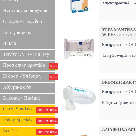
Χαρακτηριστικά:
WA
Ηλεκτρονικά παιχνίδια
Gadgets • Παιχνίδια
ΥΓΡΑ ΜΑΝΤΗΛΑ
Είδη γραφείου
WIPES
(PL1.15210
Βιβλία
Κατηγορία:
ΦΡΟΝΤΙ
Ταινίες DVD • Blu Ray
Τα υγρά μαντηλάκια ευ
Προσωπική φροντίδα
ΝΕΟ
Ενδυση • Υπόδηση
ΝΕΟ
ΒΡΕΦΙΚΗ ΔΑΚΤ
Αθλητικά είδη
Κατηγορία:
ΦΡΟΝΤΙ
Βρεφικά • Παιδικά
Η δαχτυλική οδοντόβου
...
Crazy Sundays
ΠΡΟΣΦΟΡΕΣ
Eshop Specials
ΠΡΟΣΦΟΡΕΣ
ΑΔΙΑΒΡΟΧΑ ΑΥ
Zen 10
ΠΡΟΣΦΟΡΕΣ