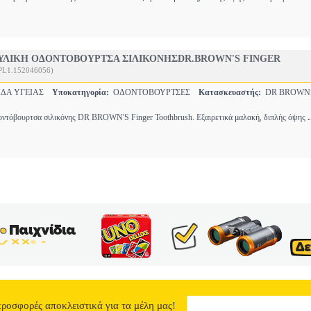
ΥΛΙΚΗ ΟΔΟΝΤΟΒΟΥΡΤΣΑ ΣΙΛΙΚΟΝΗΣDR.BROWN'S FINGER
PL1.152046056)
ΔΑ ΥΓΕΙΑΣ
Υποκατηγορία:
ΟΔΟΝΤΟΒΟΥΡΤΣΕΣ
Κατασκευαστής:
DR BROWN
.
οντόβουρτσα σιλικόνης DR BROWN'S Finger Toothbrush. Εξαιρετικά μαλακή, διπλής όψης
προσφορές αποκλειστικά για τα μέλη μας!