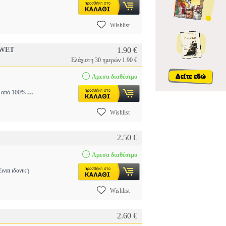
Wishlist
 WET
1.90 €
Ελάχιστη 30 ημερών 1.90 €
Αμεσα διαθέσιμο
...
να από 100%
Wishlist
2.50 €
Αμεσα διαθέσιμο
ιναι ιδανική
Wishlist
2.60 €