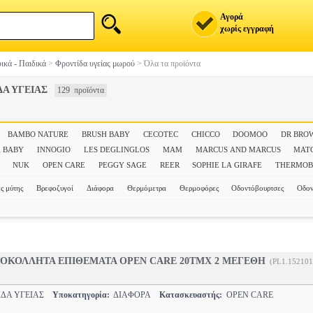
Αγορά
χωρίς εγγραφή
ικά - Παιδικά
>
Φροντίδα υγείας μωρού
>
Όλα τα προϊόντα
Α ΥΓΕΙΑΣ
129 προϊόντα
BAMBO NATURE
BRUSH BABY
CECOTEC
CHICCO
DOOMOO
DR BRO
 BABY
INNOGIO
LES DEGLINGLOS
MAM
MARCUS AND MARCUS
MAT
NUK
OPEN CARE
PEGGY SAGE
REER
SOPHIE LA GIRAFE
THERMO
ς μύτης
Βρεφοζυγοί
Διάφορα
Θερμόμετρα
Θερμοφόρες
Οδοντόβουρτσες
Οδον
ΤΟΚΟΛΛΗΤΑ ΕΠΙΘΕΜΑΤΑ OPEN CARE 20ΤΜΧ 2 ΜΕΓΕΘΗ
(PL1.152101
ΔΑ ΥΓΕΙΑΣ
Υποκατηγορία:
ΔΙΑΦΟΡΑ
Κατασκευαστής:
OPEN CARE