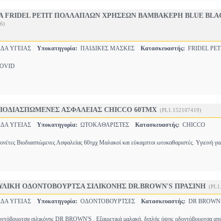
Α FRIDEL PETIT ΠΟΛΛΑΠΛΩΝ ΧΡΗΣΕΩΝ ΒΑΜΒΑΚΕΡΗ BLUE BLA
6)
ΔΑ ΥΓΕΙΑΣ
Υποκατηγορία:
ΠΑΙΔΙΚΕΣ ΜΑΣΚΕΣ
Κατασκευαστής:
FRIDEL PET
OVID
ΙΟΔΙΑΣΠΩΜΕΝΕΣ ΑΣΦΑΛΕΙΑΣ CHICCO 60ΤΜΧ
(PL1.152107419)
ΔΑ ΥΓΕΙΑΣ
Υποκατηγορία:
ΩΤΟΚΑΘΑΡΙΣΤΕΣ
Κατασκευαστής:
CHICCO
νέτες Βιοδιασπώμενες Ασφαλείας 60τμχ Μαλακοί και εύκαμπτοι ωτοκαθαριστές. Υγιεινή για 
ΥΛΙΚΗ ΟΔΟΝΤΟΒΟΥΡΤΣΑ ΣΙΛΙΚΟΝΗΣ DR.BROWN'S ΠΡΑΣΙΝΗ
(PL1
ΔΑ ΥΓΕΙΑΣ
Υποκατηγορία:
ΟΔΟΝΤΟΒΟΥΡΤΣΕΣ
Κατασκευαστής:
DR BROWN
οντόβουρτσα σιλικόνης DR BROWN'S . Εξαιρετικά μαλακή, διπλής όψης οδοντόβουρτσα α