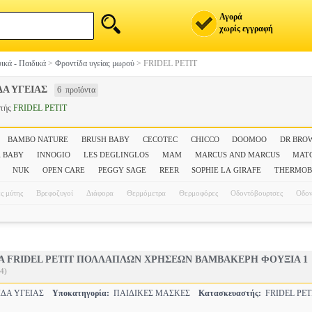
Αγορά
χωρίς εγγραφή
ικά - Παιδικά
>
Φροντίδα υγείας μωρού
>
FRIDEL PETIT
Α ΥΓΕΙΑΣ
6 προϊόντα
στής
FRIDEL PETIT
BAMBO NATURE
BRUSH BABY
CECOTEC
CHICCO
DOOMOO
DR BRO
 BABY
INNOGIO
LES DEGLINGLOS
MAM
MARCUS AND MARCUS
MAT
NUK
OPEN CARE
PEGGY SAGE
REER
SOPHIE LA GIRAFE
THERMO
ς μύτης
Βρεφοζυγοί
Διάφορα
Θερμόμετρα
Θερμοφόρες
Οδοντόβουρτσες
Οδον
Α FRIDEL PETIT ΠΟΛΛΑΠΛΩΝ ΧΡΗΣΕΩΝ ΒΑΜΒΑΚΕΡΗ ΦΟΥΞΙΑ 1
4)
ΔΑ ΥΓΕΙΑΣ
Υποκατηγορία:
ΠΑΙΔΙΚΕΣ ΜΑΣΚΕΣ
Κατασκευαστής:
FRIDEL PET