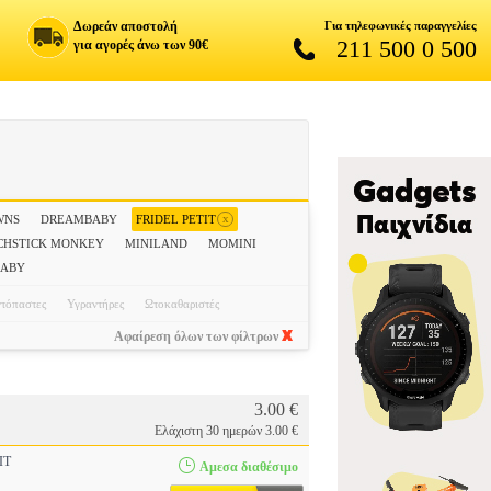
Δωρεάν αποστολή
Για τηλεφωνικές παραγγελίες
211 500 0 500
για αγορές άνω των 90€
x
WNS
DREAMBABY
FRIDEL PETIT
CHSTICK MONKEY
MINILAND
MOMINI
BABY
τόπαστες
Υγραντήρες
Ωτοκαθαριστές
Αφαίρεση όλων των φίλτρων
3.00 €
Ελάχιστη 30 ημερών 3.00 €
IT
Αμεσα διαθέσιμο