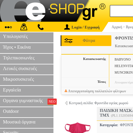
Login / Εγγραφή
Αρχική
>
Βρεφ
Υπολογιστές
ΦΡΟΝΤΙΔ
Φίλτρα
Κατασκευα
Ήχος • Εικόνα
Τηλεπικοινωνίες
Κατασκευαστής
BABYONO
HELENVITA
Λευκές συσκευές
MUNCHKIN
Μικροσυσκευές
Τύπος
Αποφρακτήρε
Εργαλεία
Απενεργοποίηση πολλαπλών φίλτρων
Οργανα γυμναστικής
ΝΕΟ
Κεντρική σελίδα: Φροντίδα υγείας μωρού
ΠΑΙΔΙΚΗ ΜΑΣΚ
Outdoor
ΤΜΧ
(PL1.15205694
Μουσικά όργανα
Κατηγορία:
ΦΡΟΝΤΙ
Security