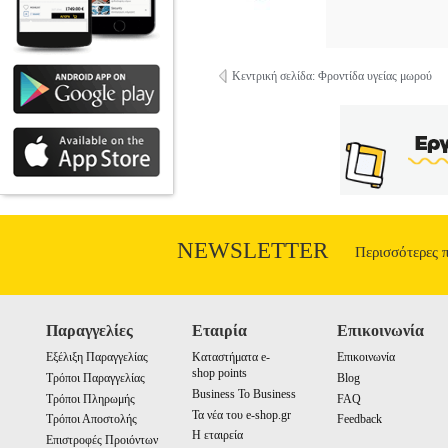
Κεντρική σελίδα: Φροντίδα υγείας μωρού
NEWSLETTER
Περισσότερες 
Παραγγελίες
Εταιρία
Επικοινωνία
Εξέλιξη Παραγγελίας
Καταστήματα e-
Επικοινωνία
shop points
Τρόποι Παραγγελίας
Blog
Business To Business
Τρόποι Πληρωμής
FAQ
Τα νέα του e-shop.gr
Τρόποι Αποστολής
Feedback
Η εταιρεία
Επιστροφές Προιόντων