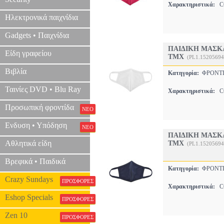
Χαρακτηριστικά:
C
Ηλεκτρονικά παιχνίδια
Gadgets • Παιχνίδια
ΠΑΙΔΙΚΗ ΜΑΣΚ
Είδη γραφείου
ΤΜΧ
(PL1.15205694
Βιβλία
Κατηγορία:
ΦΡΟΝΤΙ
Ταινίες DVD • Blu Ray
Χαρακτηριστικά:
C
Προσωπική φροντίδα
ΝΕΟ
Ενδυση • Υπόδηση
ΝΕΟ
ΠΑΙΔΙΚΗ ΜΑΣΚ
Αθλητικά είδη
ΤΜΧ
(PL1.15205694
Βρεφικά • Παιδικά
Κατηγορία:
ΦΡΟΝΤΙ
Crazy Sundays
ΠΡΟΣΦΟΡΕΣ
Χαρακτηριστικά:
C
Eshop Specials
ΠΡΟΣΦΟΡΕΣ
Zen 10
ΠΡΟΣΦΟΡΕΣ