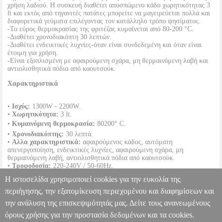
χρήση λαδιού. Η συσκευή διαθέτει αποσπώμενο κάδο χωρητικότητας 3
lt και εκτός από τηγανιτές πατάτες μπορείτε να μαγειρεύεται πολλά και
διαφορετικά γεύματα επιλέγοντας τον κατάλληλο τρόπο ψησίματος.
-Το εύρος θερμοκρασίας της φριτέζας κυμαίνεται από 80-200 °C.
-Διαθέτει χρονοδιακόπτη 30 λεπτών.
-Διαθέτει ενδεικτικές λυχνίες-όταν είναι συνδεδεμένη και όταν είναι
έτοιμη για χρήση.
-Είναι εξοπλισμένη με αφαιρούμενη σχάρα, μη θερμαινόμενη λαβή και
αντιολισθητικά πόδια από καουτσούκ.
Χαρακτηριστικά
•
Ισχύς:
1300W - 2200W.
•
Χωρητικότητα:
3 lt.
•
Κυμαινόμενη θερμοκρασία:
80200° C.
•
Χρονοδιακόπτης:
30 λεπτά.
•
Αλλα χαρακτηριστικά:
αφαιρούμενος κάδος, αυτόματη
απενεργοποίηση, ενδεικτικές λυχνίες, αφαιρούμενη σχάρα, μη
θερμαινόμενη λαβή, αντιολισθητικά πόδια από καουτσούκ.
•
Τροφοδοσία:
220-240V / 50-60Hz.
•
Διαστάσεις:
23.0 x 29.0 x 31.5 cm.
Η ιστοσελίδα χρησιμοποιεί cookies για την ευκολία της
•
Μήκος καλωδίου:
0.7 m.
•
Εγγύηση:
2 χρόνια.
περιήγησης, την εξατομίκευση περιεχομένου και διαφημίσεων και
DOA 7 ημερών
την ανάλυση της επισκεψιμότητάς μας. Δείτε τους ανανεωμένους
ΦΡΙΤΕΖΑ 2200W ADLER AD 6310 AIR FRYER
HAP.311213
HAP.311213
ADLER
ADLER
ΦΡΙΤΕΖΕΣ
Κατηγορία: ΦΡΙΤΕΖΕΣ
όρους χρήσης για την προστασία δεδομένων και τα cookies.