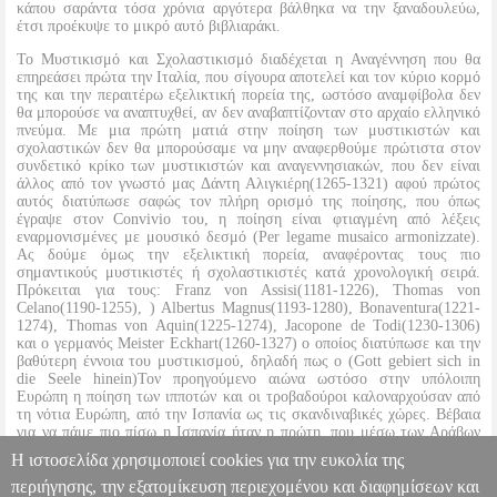
κάπου σαράντα τόσα χρόνια αργότερα βάλθηκα να την ξαναδουλεύω,
έτσι προέκυψε το μικρό αυτό βιβλιαράκι.
Το Μυστικισμό και Σχολαστικισμό διαδέχεται η Αναγέννηση που θα
επηρεάσει πρώτα την Ιταλία, που σίγουρα αποτελεί και τον κύριο κορμό
της και την περαιτέρω εξελικτική πορεία της, ωστόσο αναμφίβολα δεν
θα μπορούσε να αναπτυχθεί, αν δεν αναβαπτίζονταν στο αρχαίο ελληνικό
πνεύμα. Με μια πρώτη ματιά στην ποίηση των μυστικιστών και
σχολαστικών δεν θα μπορούσαμε να μην αναφερθούμε πρώτιστα στον
συνδετικό κρίκο των μυστικιστών και αναγεννησιακών, που δεν είναι
άλλος από τον γνωστό μας Δάντη Αλιγκιέρη(1265-1321) αφού πρώτος
αυτός διατύπωσε σαφώς τον πλήρη ορισμό της ποίησης, που όπως
έγραψε στον Convivio του, η ποίηση είναι φτιαγμένη από λέξεις
εναρμονισμένες με μουσικό δεσμό (Per legame musaico armonizzate).
Ας δούμε όμως την εξελικτική πορεία, αναφέροντας τους πιο
σημαντικούς μυστικιστές ή σχολαστικιστές κατά χρονολογική σειρά.
Πρόκειται για τους: Franz von Assisi(1181-1226), Thomas von
Celano(1190-1255), ) Albertus Magnus(1193-1280), Bonaventura(1221-
1274), Thomas von Aquin(1225-1274), Jacopone de Todi(1230-1306)
και ο γερμανός Meister Eckhart(1260-1327) ο οποίος διατύπωσε και την
βαθύτερη έννοια του μυστικισμού, δηλαδή πως ο (Gott gebiert sich in
die Seele hinein)Τον προηγούμενο αιώνα ωστόσο στην υπόλοιπη
Ευρώπη η ποίηση των ιπποτών και οι τροβαδούροι καλοναρχούσαν από
τη νότια Ευρώπη, από την Ισπανία ως τις σκανδιναβικές χώρες. Βέβαια
για να πάμε πιο πίσω η Ισπανία ήταν η πρώτη, που μέσω των Αράβων
σπουδαίων φιλοσόφων Αβικέννα και Αβερρόη μπολιάστηκε με το αρχαίο
Η ιστοσελίδα χρησιμοποιεί cookies για την ευκολία της
ελληνικό πνεύμα.
περιήγησης, την εξατομίκευση περιεχομένου και διαφημίσεων και