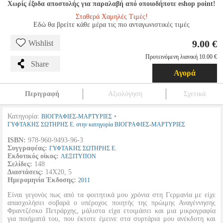
Χωρίς έξοδα αποστολής για παραλαβή από οποιοδήποτε eshop point!
Σταθερά Χαμηλές Τιμές!
Εδώ θα βρείτε κάθε μέρα τις πιο ανταγωνιστικές τιμές
9.00 €
Wishlist
Προτεινόμενη λιανική 10.00 €
Share
Αγορά
Περιγραφή
Αξιολόγηση
Σχετικά
Κατηγορία:
•
ΒΙΟΓΡΑΦΙΕΣ-ΜΑΡΤΥΡΙΕΣ
ΓΥΦΤΑΚΗΣ ΣΩΤΗΡΗΣ Ε. στην κατηγορία ΒΙΟΓΡΑΦΙΕΣ-ΜΑΡΤΥΡΙΕΣ
ISBN:
978-960-9493-96-3
Συγγραφέας:
ΓΥΦΤΑΚΗΣ ΣΩΤΗΡΗΣ Ε.
Εκδοτικός οίκος:
ΛΕΞΙΤΥΠΟΝ
Σελίδες:
148
Διαστάσεις:
14Χ20, 5
Ημερομηνία Έκδοσης:
2011
Είναι γεγονός πως από τα φοιτητικά μου χρόνια στη Γερμανία με είχε
απασχολήσει σοβαρά ο υπέροχος ποιητής της πρώιμης Αναγέννησης
Φραντζέσκο Πετράρχης, μάλιστα είχα ετοιμάσει και μια μικρογραφία
για ποιήματά του, που έκτοτε έμεινε στα συρτάρια μου ανέκδοτη και