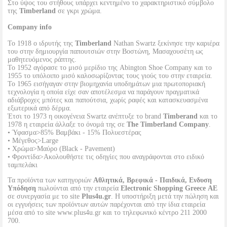
Στο ύψος του στήθους υπάρχει κεντημένο το χαρακτηριστικό σύμβολο
της
Timberland
σε γκρι χρώμα.
Company info
Το 1918 ο ιδρυτής της
Timberland
Nathan Swartz ξεκίνησε την καριέρα
του στην δημιουργία παπουτσιών στην Βοστώνη, Μασαχουσέτη ως
μαθητευόμενος ράπτης.
To 1952 αγόρασε το μισό μερίδιο της Abington Shoe Company και το
1955 το υπόλοιπο μισό καλοσωρίζοντας τους γιούς του στην εταιρεία.
Το 1965 εισήγαγαν στην βιομηχανία υποδημάτων μια πρωτοποριακή
τεχνολογία η οποία είχε σαν αποτέλεσμα να παράγουν πραγματικά
αδιάβροχες μπότες και παπούτσια, χωρίς ραφές και κατασκευασμένα
εξωτερικά από δέρμα.
Έτσι το 1973 η οικογένεια Swartz ανέπτυξε το brand
Timberand
και το
1978 η εταιρεία άλλαξε το όνομά της σε
The Timberland Company
.
• Ύφασμα>85% Βαμβάκι - 15% Πολυεστέρας
• Μέγεθος>Large
• Χρώμα>Μαύρο (Black - Pavement)
• Φροντίδα>Ακολουθήστε τις οδηγίες που αναγράφονται στο ειδικό
ταμπελάκι
Τα προϊόντα των κατηγοριών
Αθλητικά, Βρεφικά - Παιδικά, Ενδυση
Υπόδηση
πωλούνται από την εταιρεία
Electronic Shopping Greece ΑΕ
σε συνεργασία με το site
Plus4u.gr
. Η υποστήριξη μετά την πώληση και
οι εγγυήσεις των προϊόντων αυτών παρέχονται από την ίδια εταιρεία
μέσα από το site www.plus4u.gr και το τηλεφωνικό κέντρο 211 2000
700.