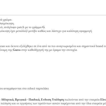
λά χρώμα.
 λαιμόκοψη.
ακό, ανάγλυφο patch με το γράμμα
G
.
ιμόκοψη έχει μεταλλιζέ μοτίβο καθώς και λάστιχο για καλύτερη εφαρμογή.
jean και έκτοτε εξελίχθηκε σε ένα από τα πιο αναγνωρισμένα και σημαντικά brand 
δύναμη της
Guess
στην καθοδήγησή της με όραμα την επιτυχία.
ου αναγράφονται στο ειδικό ταμπελάκι
ν
Αθλητικά, Βρεφικά - Παιδικά, Ενδυση Υπόδηση
πωλούνται από την εταιρεία
Ele
ν πώληση και οι εγγυήσεις των προϊόντων αυτών παρέχονται από την ίδια εταιρεία μέ