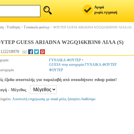
Αγορά
χωρίς εγγραφή
ση - Υπόδηση
>
Γυναικεία φούτερ
>
ΦΟΥΤΕΡ GUESS ARIADNA W2GQ16KB3N0 ΛΙΛΑ (S)
ΥΤΕΡ GUESS ARIADNA W2GQ16KB3N0 ΛΙΛΑ (S)
.122218970
γορία
ΓΥΝΑΙΚΑ-ΦΟΥΤΕΡ
•
GUESS στην κατηγορία ΓΥΝΑΙΚΑ-ΦΟΥΤΕΡ
ατηγορία
ΦΟΥΤΕΡ
ς έξοδα αποστολής για παραλαβή από οποιοδήποτε eshop point!
λογή - Μέγεθος
τλημένο.
Αποστολή ενημέρωσης με email μόλις ξαναγίνει διαθέσιμο