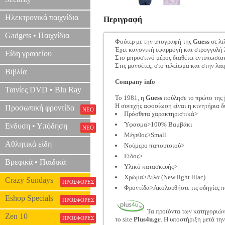
Ηλεκτρονικά παιχνίδια
Περιγραφή
Gadgets • Παιχνίδια
Φούτερ με την υπογραφή της
Guess
σε λι
Έχει κανονική εφαρμογή και στρογγυλή
Είδη γραφείου
Στο μπροστινό μέρος διαθέτει εντυπωσι
Στις μανσέτες, στο τελείωμα και στην λα
Βιβλία
Company info
Ταινίες DVD • Blu Ray
Το 1981, η
Guess
πούλησε το πρώτο της 
Η συνεχής αφοσίωση είναι η κινητήρια 
Προσωπική φροντίδα
ΝΕΟ
Πρόσθετα χαρακτηριστικά>
Ύφασμα>100% Βαμβάκι
Ενδυση • Υπόδηση
ΝΕΟ
Μέγεθος>Small
Αθλητικά είδη
Νούμερο παπουτσιού>
Είδος>
Βρεφικά • Παιδικά
Υλικό κατασκευής>
Χρώμα>Λιλά (New light lilac)
Crazy Sundays
ΠΡΟΣΦΟΡΕΣ
Φροντίδα>Ακολουθήστε τις οδηγίες π
Eshop Specials
ΠΡΟΣΦΟΡΕΣ
Τα προϊόντα των κατηγοριώ
Zen 10
ΠΡΟΣΦΟΡΕΣ
το site
Plus4u.gr
. Η υποστήριξη μετά τη