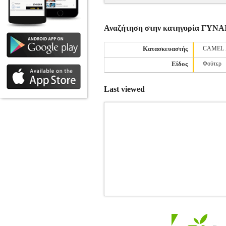
Αναζήτηση στην κατηγορία ΓΥ
Κατασκευαστής
CAMEL 
Είδος
Φούτερ
Last viewed
ΦΟΥΤΕΡ GUESS ARIADNA W2GQ16K
ΦΟΥΤΕΡ •GUESS στην κατηγορία ΓΥ
λαιμόκοψη. Στο μπροστινό μέρος διαθέ