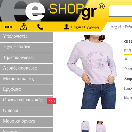
Login / Εγγραφή
Αρχική
>
Ενδυ
Υπολογιστές
ΦΟ
Ήχος • Εικόνα
PL3
Τηλεπικοινωνίες
Κατη
Λευκές συσκευές
Υποκ
Μικροσυσκευές
Χωρί
Επι
Εργαλεία
Εξαν
Οργανα γυμναστικής
ΝΕΟ
Outdoor
Μουσικά όργανα
Security