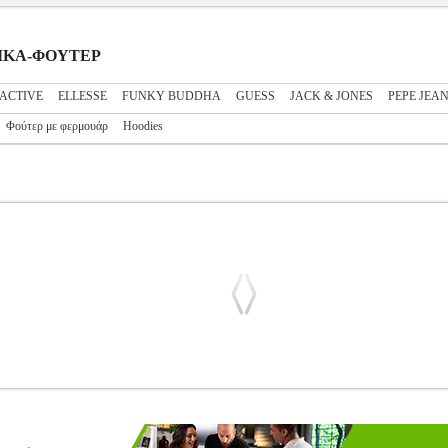
ΝΑΙΚΑ-ΦΟΥΤΕΡ
ACTIVE
ELLESSE
FUNKY BUDDHA
GUESS
JACK & JONES
PEPE JEA
Φούτερ με φερμουάρ
Hoodies
B3N0 ΛΙΛΑ (S)
PL3.122218970
PL3.122218970
GUESS
GUESS
ΝΑΙΚΑ-ΦΟΥΤΕΡ Φούτερ με την υπογραφή της Guess σε λιλά χρώμα
τει εντυπωσιακό, ανάγλυφο patch με το γράμμα G. Στις μανσέτες, στο