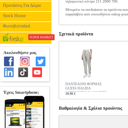
τηλεφωνικό κέντρο 211 2000 700.
Προτάσεις Για Δώρα
Μπορείτε να συνδυάσετε τα προϊόντα αυτ
παραλάβετε από οποιοδήποτε eshop poin
Stock House
Φωτοβολταϊκά
Σχετικά προϊόντα
SUPER MARKET
ΠΑΝΤΕΛΟΝΙ ΦΟΡΜΑΣ
GUESS DALIDA
W1BB16K7UW2 ΑΝΟΙΧΤΟ
39.96 €
ΓΚΡΙ ΜΕΛΑΝΖΕ
Βαθμολογία & Σχόλια προιόντος