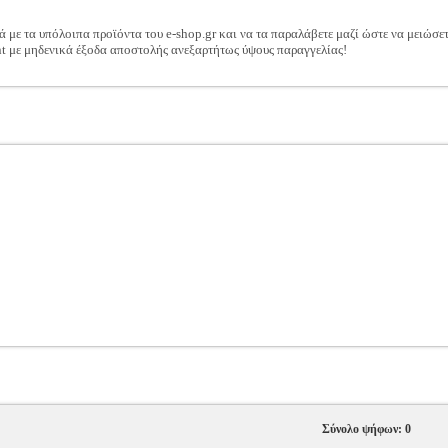
ά με τα υπόλοιπα προϊόντα του e-shop.gr και να τα παραλάβετε μαζί ώστε να μειώσε
t με μηδενικά έξοδα αποστολής ανεξαρτήτως ύψους παραγγελίας!
Σύνολο ψήφων: 0