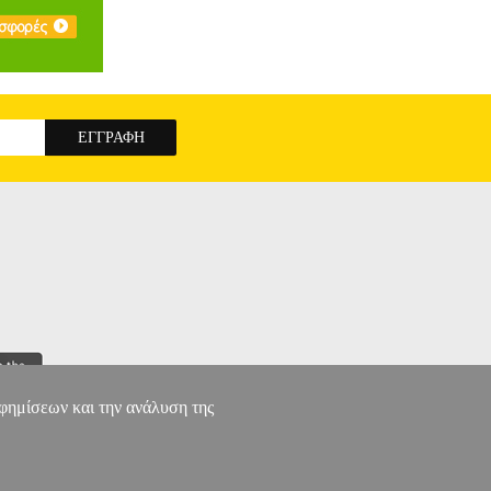
an και έκτοτε εξελίχθηκε σε ένα από τα πιο
της Guess στην καθοδήγησή της με όραμα την
ίδος>• Υλικό κατασκευής>• Χρώμα>Λιλά (New
τηγοριών Αθλητικά, Βρεφικά - Παιδικά, Ενδυση
ποστήριξη μετά την πώληση και οι εγγυήσεις των
τρο 211 2000 700. Μπορείτε να συνδυάσετε τα
 αποστολής. Μπορείτε επίσης να παραλάβετε από
S ARIADNA W2GQ16KB3N0 ΛΙΛΑ (S)
αφημίσεων και την ανάλυση της