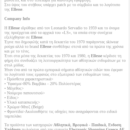
μανσέτες και στο τελείωμα για καλύτερη εφαρμογή.
Στο ύψος του στήθους υπάρχει patch με το σύμβολο και το λογότυπο
της
Ellesse
.
Company Info
Η
Ellesse
ιδρύθηκε από τον Leonardo Servadio το 1959 και το όνομα
της προέρχεται από τα αρχικά του «LS», τα οποία στην συνέχεια
εξελίχθησαν σε
Ellesse
.
Έγινε πιο δημοφιλής κατά τη δεκαετία του 1970 παράγοντας skiwear
ρούχα αλλά τo brand
Ellesse
συνθέδηκε στενά από τα πρώτα της χρόνια
και με το τένις.
Έτσι στα μέσα της δεκαετίας του 1970 και 1980, η
Ellesse
κέρδισε τη
φήμη ότι συνδυάζει τη λειτουργικότητα των αθλητικών ενδυμάτων με το
στυλ μόδας.
Ήταν ένα από τα πρώτα εμπορικά σήματα αθλητικών ειδών που έφεραν
το λογότυπό τους εμφανώς στο εξωτερικό των ενδυμάτων τους.
• Πρόσθετα χαρακτηριστικά>
• Ύφασμα>80% Βαμβάκι - 20% Πολύεστέρας
• Μέγεθος>
• Νούμερο παπουτσιού>
• Είδος>
• Υλικό κατασκευής>
• Χρώμα>Μπεζ (Beige)
• Φροντίδα>Ακολουθήστε τις οδηγίες που αναγράφονται στο ειδικό
ταμπελάκι
Τα προϊόντα των κατηγοριών
Αθλητικά, Βρεφικά - Παιδικά, Ενδυση
Υπόδηση
πωλούνται από την εταιρεία
Electronic Shopping Greece ΑΕ