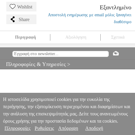
Εξαντλημένο
Wishlist
Αποστολή ενημέρωσης με email μόλις ξαναγίνει
Share
διαθέσιμο
Περιγραφή
Αξιολόγηση
Σχετικά
ΦΟΥΣΚΩΤΟ ΣΤΡΩΜΑ ΥΠΝΟΥ INTEX PRESTIGE DOWNY
TWIN
TRV.173161
TRV.173161
INTEX
INTEX
ΑΞΕΣΟΥΑΡ
CAMPING
ΦΟΥΣΚΩΤΟ ΣΤΡΩΜΑ ΥΠΝΟΥ INTEX PRESTIGE
Πληροφορίες & Υπηρεσίες >
DOWNY TWIN
0
Η ιστοσελίδα χρησιμοποιεί cookies για την ευκολία της
περιήγησης, την εξατομίκευση περιεχομένου και διαφημίσεων και
την ανάλυση της επισκεψιμότητάς μας. Δείτε τους ανανεωμένους
όρους χρήσης για την προστασία δεδομένων και τα cookies.
Πληροφορίες
Ρυθμίσεις
Απόρριψη
Αποδοχή