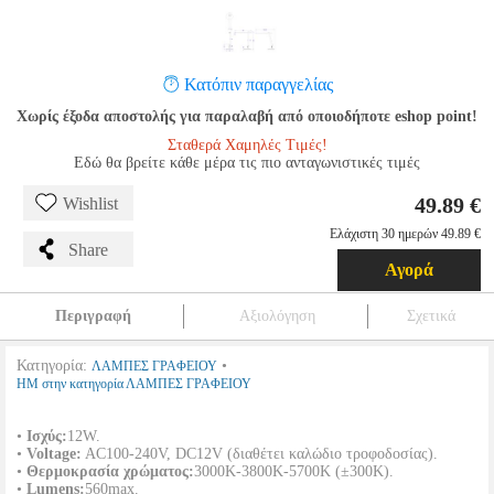
Κατόπιν παραγγελίας
Χωρίς έξοδα αποστολής για παραλαβή από οποιοδήποτε eshop point!
Σταθερά Χαμηλές Τιμές!
Εδώ θα βρείτε κάθε μέρα τις πιο ανταγωνιστικές τιμές
49.89 €
Wishlist
Ελάχιστη 30 ημερών 49.89 €
Share
Αγορά
Περιγραφή
Αξιολόγηση
Σχετικά
Κατηγορία:
•
ΛΑΜΠΕΣ ΓΡΑΦΕΙΟΥ
HM στην κατηγορία ΛΑΜΠΕΣ ΓΡΑΦΕΙΟΥ
•
Ισχύς:
12W.
•
Voltage:
AC100-240V, DC12V (διαθέτει καλώδιο τροφοδοσίας).
•
Θερμοκρασία χρώματος:
3000Κ-3800Κ-5700Κ (±300Κ).
•
Lumens:
560max.