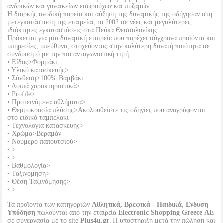
ανδρικών και γυναικείων εσωρούχων και πυζαμών.
Η διαρκής ανοδική πορεία και αύξηση της δυναμικής της οδήγησαν στη
μετεγκατάσταση της εταιρείας το 2002 σε νέες και μεγαλύτερες
ιδιόκτητες εγκαταστάσεις στα Πεύκα Θεσσαλονίκης.
Πρόκειται για μία δυναμική εταιρεία που παρέχει σύγχρονα προϊόντα και
υπηρεσίες, υπεύθυνα, στοχεύοντας στην καλύτερη δυνατή ποιότητα σε
συνδυασμό με την πιο ανταγωνιστική τιμή.
• Είδος>Φορμάκι
• Υλικό κατασκευής>
• Σύνθεση>100% Βαμβάκι
• Λοιπά χαρακτηριστικά>
• Profile>
• Προτεινόμενα αθλήματα>
• Θερμοκρασία πλύσης>Ακολουθείστε τις οδηγίες που αναγράφονται
στο ειδικό ταμπελακι
• Τεχνολογία κατασκευής>
• Χρώμα>Βεραμάν
• Νούμερο παπουτσιού>
• >
• >
• Βαθμολογία>
• Ταξινόμηση>
• Θέση Ταξινόμησης>
• >
Τα προϊόντα των κατηγοριών
Αθλητικά, Βρεφικά - Παιδικά, Ενδυση
Υπόδηση
πωλούνται από την εταιρεία
Electronic Shopping Greece ΑΕ
σε συνεργασία με το site
Plus4u.gr
. Η υποστήριξη μετά την πώληση και