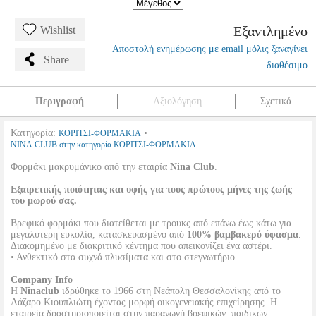
Εξαντλημένο
Wishlist
Αποστολή ενημέρωσης με email μόλις ξαναγίνει
Share
διαθέσιμο
Περιγραφή
Αξιολόγηση
Σχετικά
Κατηγορία:
•
ΚΟΡΙΤΣΙ-ΦΟΡΜΑΚΙΑ
NINA CLUB στην κατηγορία ΚΟΡΙΤΣΙ-ΦΟΡΜΑΚΙΑ
Φορμάκι μακρυμάνικο από την εταιρία
Nina Club
.
Εξαιρετικής ποιότητας και υφής για τους πρώτους μήνες της ζωής
του μωρού σας.
Βρεφικό φορμάκι που διατείθεται με τρουκς από επάνω έως κάτω για
μεγαλύτερη ευκολία, κατασκευασμένο από
100% βαμβακερό ύφασμα
.
Διακομημένο με διακριτικό κέντημα που απεικονίζει ένα αστέρι.
• Ανθεκτικό στα συχνά πλυσίματα και στο στεγνωτήριο.
Company Info
Η
Ninaclub
ιδρύθηκε το 1966 στη Νεάπολη Θεσσαλονίκης από το
Λάζαρο Κιουπλιώτη έχοντας μορφή οικογενειακής επιχείρησης. Η
εταιρεία δραστηριοποιείται στην παραγωγή βρεφικών, παιδικών,