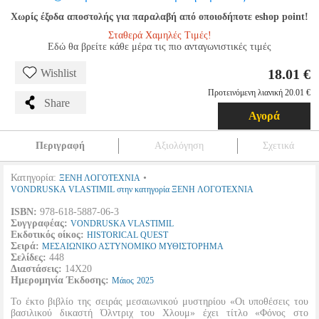
Χωρίς έξοδα αποστολής για παραλαβή από οποιοδήποτε eshop point!
Σταθερά Χαμηλές Τιμές!
Εδώ θα βρείτε κάθε μέρα τις πιο ανταγωνιστικές τιμές
18.01 €
Wishlist
Προτεινόμενη λιανική 20.01 €
Share
Αγορά
Περιγραφή
Αξιολόγηση
Σχετικά
Κατηγορία:
•
ΞΕΝΗ ΛΟΓΟΤΕΧΝΙΑ
VONDRUSKA VLASTIMIL στην κατηγορία ΞΕΝΗ ΛΟΓΟΤΕΧΝΙΑ
ISBN:
978-618-5887-06-3
Συγγραφέας:
VONDRUSKA VLASTIMIL
Εκδοτικός οίκος:
HISTORICAL QUEST
Σειρά:
ΜΕΣΑΙΩΝΙΚΟ ΑΣΤΥΝΟΜΙΚΟ ΜΥΘΙΣΤΟΡΗΜΑ
Σελίδες:
448
Διαστάσεις:
14Χ20
Ημερομηνία Έκδοσης:
Μάιος
2025
Το έκτο βιβλίο της σειράς μεσαιωνικού μυστηρίου «Οι υποθέσεις του
βασιλικού δικαστή Όλντριχ του Χλουμ» έχει τίτλο «Φόνος στο