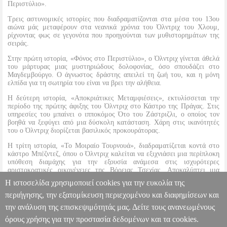
Περιστύλιο».
Τρεις αστυνομικές ιστορίες που διαδραματίζονται στα μέσα του 13ου
αιώνα μάς μεταφέρουν στα νεανικά χρόνια του Όλντριχ του Χλουμ,
ρίχνοντας φως σε γεγονότα που προηγούνται των μυθιστορημάτων της
σειράς.
Στην πρώτη ιστορία, «Φόνος στο Περιστύλιο», ο Όλντριχ γίνεται άθελά
του μάρτυρας μιας μυστηριώδους δολοφονίας, όσο σπουδάζει στο
Μαγδεμβούργο. Ο άγνωστος δράστης απειλεί τη ζωή του, και η μόνη
ελπίδα για τη σωτηρία του είναι να βρει την αλήθεια.
Η δεύτερη ιστορία, «Αποκριάτικες Μεταμφιέσεις», εκτυλίσσεται την
περίοδο της πρώτης άφιξης του Όλντριχ στο Κάστρο της Πράγας. Στις
υπηρεσίες του μπαίνει ο ιπποκόμος Ότο του Ζάστριζλι, ο οποίος τον
βοηθά να ξεφύγει από μια δύσκολη κατάσταση. Χάρη στις ικανότητές
του ο Όλντριχ διορίζεται βασιλικός προκουράτορας.
Η τρίτη ιστορία, «Το Μοιραίο Τουρνουά», διαδραματίζεται κοντά στο
κάστρο Μπέζντεζ, όπου ο Όλντριχ καλείται να εξιχνιάσει μια περίπλοκη
υπόθεση διαμάχης για την εξουσία ανάμεσα στις ισχυρότερες
αριστοκρατικές οικογένειες της Βόρειας Τσεχίας. Αποκαλύπτει μια
σκοτεινή δολοφονία και σε έναν αιματηρό αγώνα κατακτά την καρδιά
Η ιστοσελίδα χρησιμοποιεί cookies για την ευκολία της
της Λουντμιίλα του Βάρτεμπερκ, της μελλοντικής του συζύγου.
περιήγησης, την εξατομίκευση περιεχομένου και διαφημίσεων και
την ανάλυση της επισκεψιμότητάς μας. Δείτε τους ανανεωμένους
ΦΟΝΟΣ ΣΤΟ ΠΕΡΙΣΤΥΛΙΟ
BKS.0044111
BKS.0044111
VONDRUSKA VLASTIMIL
VONDRUSKA VLASTIMIL
ΞΕΝΗ
όρους χρήσης για την προστασία δεδομένων και τα cookies.