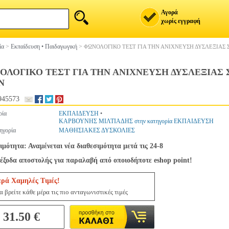
Αγορά
χωρίς εγγραφή
ία
>
Εκπαίδευση • Παιδαγωγική
>
ΦΩΝΟΛΟΓΙΚΟ ΤΕΣΤ ΓΙΑ ΤΗΝ ΑΝΙΧΝΕΥΣΗ ΔΥΣΛΕΞΙΑΣ Σ
ΟΛΟΓΙΚΟ ΤΕΣΤ ΓΙΑ ΤΗΝ ΑΝΙΧΝΕΥΣΗ ΔΥΣΛΕΞΙΑΣ ΣΕ
Ν
945573
ρία
ΕΚΠΑΙΔΕΥΣΗ
•
ΚΑΡΒΟΥΝΗΣ ΜΙΛΤΙΑΔΗΣ στην κατηγορία ΕΚΠΑΙΔΕΥΣΗ
ηγορία
ΜΑΘΗΣΙΑΚΕΣ ΔΥΣΚΟΛΙΕΣ
ιμότητα: Αναμένεται νέα διαθεσιμότητα μετά τις 24-8
έξοδα αποστολής για παραλαβή από οποιοδήποτε eshop point!
ερά Χαμηλές Τιμές!
 βρείτε κάθε μέρα τις πιο ανταγωνιστικές τιμές
31.50 €