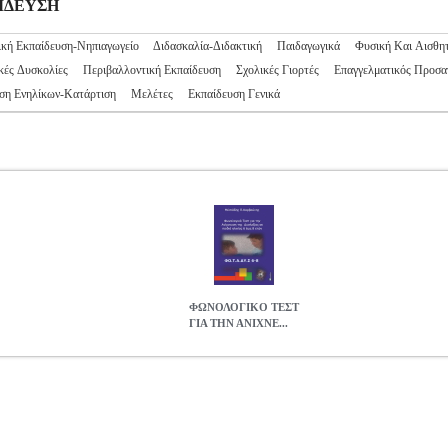
ΑΙΔΕΥΣΗ
κή Εκπαίδευση-Νηπιαγωγείο
Διδασκαλία-Διδακτική
Παιδαγωγικά
Φυσική Και Αισθη
ές Δυσκολίες
Περιβαλλοντική Εκπαίδευση
Σχολικές Γιορτές
Επαγγελματικός Προσα
ση Ενηλίκων-Κατάρτιση
Μελέτες
Εκπαίδευση Γενικά
ΦΩΝΟΛΟΓΙΚΟ ΤΕΣΤ
ΓΙΑ ΤΗΝ ΑΝΙΧΝΕ...
ΙΧΝΕΥΣΗ ΔΥΣΛΕΞΙΑΣ ΣΕ ΠΑΙΔΙΑ ΗΛΙΚΙΑΣ 6 ΕΩΣ 8 ΕΤΩΝ
B
ΑΔΗΣ
ΕΚΠΑΙΔΕΥΣΗ
Κατηγορία: ΕΚΠΑΙΔΕΥΣΗ •ΚΑΡΒΟΥΝΗΣ Μ
: ΚΑΡΒΟΥΝΗΣ ΜΙΛΤΙΑΔΗΣ Εκδοτικός οίκος: BOOKSTARS Σελίδες: 3
βάνει τη δομή, τις οδηγίες χρήσης και τους δείκτες αξιοπιστίας και
λικίας 6-8 ετών (ΦΩ.Τ.Α.ΔΥ.Σ 6-8). Το ΦΩ.Τ.Α.ΔΥ.Σ 6-8 είναι ένα ψ