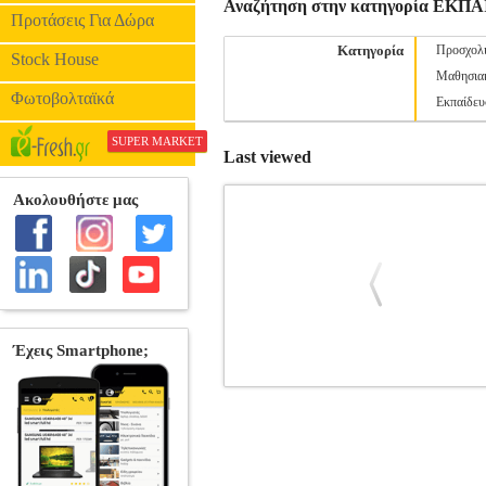
Αναζήτηση στην κατηγορία ΕΚΠ
Προτάσεις Για Δώρα
Κατηγορία
Προσχολι
Stock House
Μαθησιακ
Φωτοβολταϊκά
Εκπαίδευ
SUPER MARKET
Last viewed
ΦΩΝΟΛΟΓΙΚΟ ΤΕΣΤ ΓΙΑ ΤΗΝ ΑΝ
ΜΙΛΤΙΑΔΗΣ
ΚΑΡΒΟΥΝΗΣ ΜΙΛΤΙ
ISBN: 978-960-571-450-5 Συγγραφέας
Νοέμβριος 2021 Το βιβλίο αυτό περιλαμ
Δυσλεξικής Συμπεριφοράς σε παιδιά η