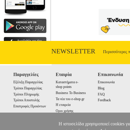
παιδιών πρωτοσχολικής ηλικίας με τάσ
NEWSLETTER
Περισσότερες 
Παραγγελίες
Εταιρία
Επικοινωνία
Εξέλιξη Παραγγελίας
Καταστήματα e-
Επικοινωνία
shop points
Τρόποι Παραγγελίας
Blog
Business To Business
Τρόποι Πληρωμής
FAQ
Τα νέα του e-shop.gr
Τρόποι Αποστολής
Feedback
Η εταιρεία
Επιστροφές Προιόντων
Οροι χρήσης
Cookies
Η ιστοσελίδα χρησιμοποιεί cookies γι