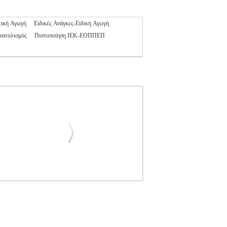
τική Αγωγή
Ειδικές Ανάγκες-Ειδική Αγωγή
νατολισμός
Πιστοποίηση ΙΕΚ-ΕΟΠΠΕΠ
KS.0945573
BKS.0945573
ΚΑΡΒΟΥΝΗΣ
ΙΛΤΙΑΔΗΣ στην κατηγορία ΕΚΠΑΙΔΕΥΣΗ
30 Διαστάσεις: 21Χ29 Ημερομηνία Έκδοσης:
 εγκυρότητας του Φωνολογικού Τεστ Ανίχνευσης
υχομετρικό ανιχνευτικό μέσο εντοπισμού των