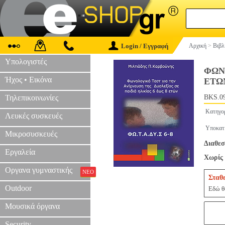
Login / Εγγραφή
Αρχική
>
Βιβλ
Υπολογιστές
ΦΩΝ
Ήχος • Εικόνα
ΕΤΩ
Τηλεπικοινωνίες
BKS.0
Κατηγο
Λευκές συσκευές
Υποκατ
Μικροσυσκευές
Διαθεσ
Εργαλεία
Χωρίς 
Οργανα γυμναστικής
ΝΕΟ
Σταθ
Outdoor
Εδώ θα
Μουσικά όργανα
Security