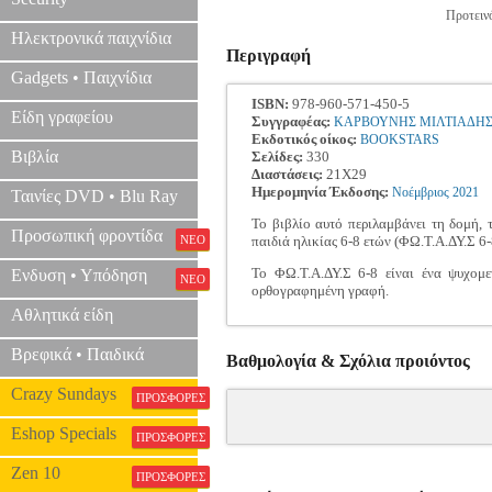
Προτεινό
Ηλεκτρονικά παιχνίδια
Περιγραφή
Gadgets • Παιχνίδια
ISBN:
978-960-571-450-5
Είδη γραφείου
Συγγραφέας:
ΚΑΡΒΟΥΝΗΣ ΜΙΛΤΙΑΔΗ
Εκδοτικός οίκος:
BOOKSTARS
Βιβλία
Σελίδες:
330
Διαστάσεις:
21Χ29
Ημερομηνία Έκδοσης:
Νοέμβριος
2021
Ταινίες DVD • Blu Ray
Το βιβλίο αυτό περιλαμβάνει τη δομή, 
Προσωπική φροντίδα
ΝΕΟ
παιδιά ηλικίας 6-8 ετών (ΦΩ.Τ.Α.ΔΥ.Σ 6-
Το ΦΩ.Τ.Α.ΔΥ.Σ 6-8 είναι ένα ψυχομε
Ενδυση • Υπόδηση
ΝΕΟ
ορθογραφημένη γραφή.
Αθλητικά είδη
Βρεφικά • Παιδικά
Βαθμολογία & Σχόλια προιόντος
Crazy Sundays
ΠΡΟΣΦΟΡΕΣ
Eshop Specials
ΠΡΟΣΦΟΡΕΣ
Zen 10
ΠΡΟΣΦΟΡΕΣ