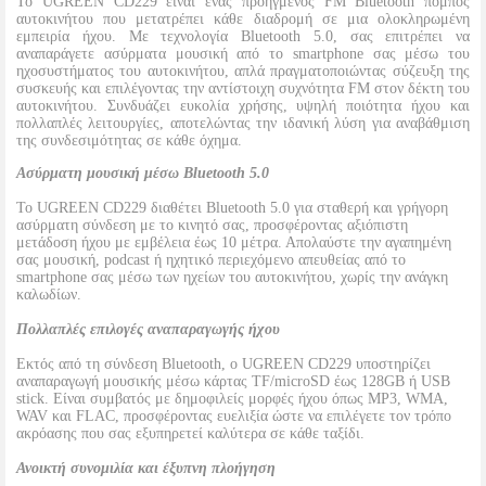
Το UGREEN CD229 είναι ένας προηγμένος FM Bluetooth πομπός
αυτοκινήτου που μετατρέπει κάθε διαδρομή σε μια ολοκληρωμένη
εμπειρία ήχου. Με τεχνολογία Bluetooth 5.0, σας επιτρέπει να
αναπαράγετε ασύρματα μουσική από το smartphone σας μέσω του
ηχοσυστήματος του αυτοκινήτου, απλά πραγματοποιώντας σύζευξη της
συσκευής και επιλέγοντας την αντίστοιχη συχνότητα FM στον δέκτη του
αυτοκινήτου. Συνδυάζει ευκολία χρήσης, υψηλή ποιότητα ήχου και
πολλαπλές λειτουργίες, αποτελώντας την ιδανική λύση για αναβάθμιση
της συνδεσιμότητας σε κάθε όχημα.
Ασύρματη μουσική μέσω Bluetooth 5.0
Το UGREEN CD229 διαθέτει Bluetooth 5.0 για σταθερή και γρήγορη
ασύρματη σύνδεση με το κινητό σας, προσφέροντας αξιόπιστη
μετάδοση ήχου με εμβέλεια έως 10 μέτρα. Απολαύστε την αγαπημένη
σας μουσική, podcast ή ηχητικό περιεχόμενο απευθείας από το
smartphone σας μέσω των ηχείων του αυτοκινήτου, χωρίς την ανάγκη
καλωδίων.
Πολλαπλές επιλογές αναπαραγωγής ήχου
Εκτός από τη σύνδεση Bluetooth, ο UGREEN CD229 υποστηρίζει
αναπαραγωγή μουσικής μέσω κάρτας TF/microSD έως 128GB ή USB
stick. Είναι συμβατός με δημοφιλείς μορφές ήχου όπως MP3, WMA,
WAV και FLAC, προσφέροντας ευελιξία ώστε να επιλέγετε τον τρόπο
ακρόασης που σας εξυπηρετεί καλύτερα σε κάθε ταξίδι.
Ανοικτή συνομιλία και έξυπνη πλοήγηση