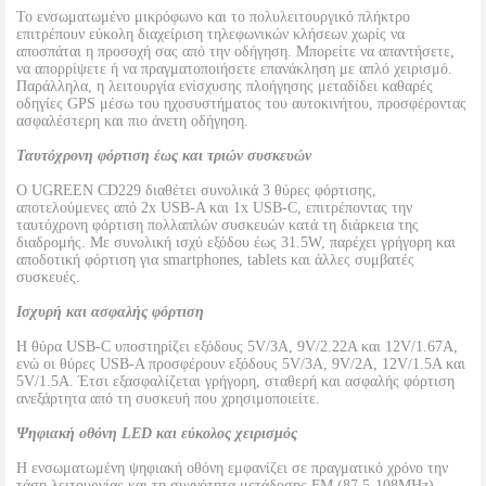
Το ενσωματωμένο μικρόφωνο και το πολυλειτουργικό πλήκτρο
επιτρέπουν εύκολη διαχείριση τηλεφωνικών κλήσεων χωρίς να
αποσπάται η προσοχή σας από την οδήγηση. Μπορείτε να απαντήσετε,
να απορρίψετε ή να πραγματοποιήσετε επανάκληση με απλό χειρισμό.
Παράλληλα, η λειτουργία ενίσχυσης πλοήγησης μεταδίδει καθαρές
οδηγίες GPS μέσω του ηχοσυστήματος του αυτοκινήτου, προσφέροντας
ασφαλέστερη και πιο άνετη οδήγηση.
Ταυτόχρονη φόρτιση έως και τριών συσκευών
Ο UGREEN CD229 διαθέτει συνολικά 3 θύρες φόρτισης,
αποτελούμενες από 2x USB-A και 1x USB-C, επιτρέποντας την
ταυτόχρονη φόρτιση πολλαπλών συσκευών κατά τη διάρκεια της
διαδρομής. Με συνολική ισχύ εξόδου έως 31.5W, παρέχει γρήγορη και
αποδοτική φόρτιση για smartphones, tablets και άλλες συμβατές
συσκευές.
Ισχυρή και ασφαλής φόρτιση
Η θύρα USB-C υποστηρίζει εξόδους 5V/3A, 9V/2.22A και 12V/1.67A,
ενώ οι θύρες USB-A προσφέρουν εξόδους 5V/3A, 9V/2A, 12V/1.5A και
5V/1.5A. Έτσι εξασφαλίζεται γρήγορη, σταθερή και ασφαλής φόρτιση
ανεξάρτητα από τη συσκευή που χρησιμοποιείτε.
Ψηφιακή οθόνη LED και εύκολος χειρισμός
Η ενσωματωμένη ψηφιακή οθόνη εμφανίζει σε πραγματικό χρόνο την
τάση λειτουργίας και τη συχνότητα μετάδοσης FM (87.5-108MHz),