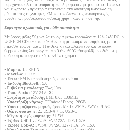
παρέχοντας όλες τις απαραίτητες πληροφορίες με μία ματιά. Τα απλά
και εύχρηστα χειριστήρια επιτρέπουν την απάντηση κλήσεων, τη
ρύθμιση της συχνότητας FM και τον έλεγχο της αναπαραγωγής
μουσικής, προσφέροντας ασφαλή χρήση κατά την οδήγηση.
Συμπαγής σχεδιασμός για κάθε αυτοκίνητο
Με βάρος μόλις 50g και λειτουργία μέσω τροφοδοσίας 12V-24V DC, ο
UGREEN CD229 είναι εύκολος στη μεταφορά και συμβατός με τα
περισσότερα οχήματα. Η ανθεκτική κατασκευή του και το εύρος
θερμοκρασίας λειτουργίας από 0 έως 60°C εξασφαλίζουν αξιόπιστη
απόδοση σε διαφορετικές συνθήκες χρήσης.
•
Μάρκα:
UGREEN
•
Μοντέλο:
CD229
•
Τύπος:
FM Bluetooth πομπός αυτοκινήτου
•
Έκδοση Bluetooth:
5.0
•
Εμβέλεια μετάδοσης:
Έως 10m
•
Τροφοδοσία:
12V-24V DC
•
Συχνότητα μετάδοσης FM:
87.5-108MHz
•
Υποστήριξη κάρτας:
TF/microSD έως 128GB
•
Υποστηριζόμενες μορφές ήχου:
MP3 / WMA / WAV / FLAC
•
Θύρες φόρτισης:
2x USB-A + 1x USB-C
•
Μέγιστη ισχύς φόρτισης:
31.5W
•
Έξοδος USB-C:
5V/3A, 9V/2.22A, 12V/1.67A
•
Έξοδος USB-A:
5V/3A, 9V/2A, 12V/1.5A, 5V/1.5A
•
Μικρόφωνο:
Ενσωματωμένο για ανοικτή συνομιλία