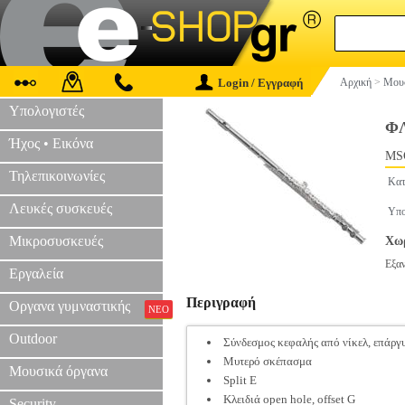
Login / Εγγραφή
Αρχική
>
Μουσ
Υπολογιστές
Φ
Ήχος • Εικόνα
MS
Τηλεπικοινωνίες
Κατ
Λευκές συσκευές
Υπο
Μικροσυσκευές
Χωρ
Εξα
Εργαλεία
Περιγραφή
Οργανα γυμναστικής
ΝΕΟ
Outdoor
Σύνδεσμος κεφαλής από νίκελ, επάργ
Μυτερό σκέπασμα
Μουσικά όργανα
Split E
Κλειδιά open hole, offset G
Security