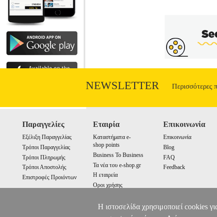
NEWSLETTER
Περισσότερες 
Παραγγελίες
Εταιρία
Επικοινωνία
Εξέλιξη Παραγγελίας
Καταστήματα e-
Επικοινωνία
shop points
Τρόποι Παραγγελίας
Blog
Business To Business
Τρόποι Πληρωμής
FAQ
Τα νέα του e-shop.gr
Τρόποι Αποστολής
Feedback
Η εταιρεία
Επιστροφές Προιόντων
Οροι χρήσης
Cookies
Η ιστοσελίδα χρησιμοποιεί cookies γι