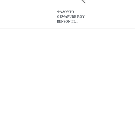
ΦΛΑΟΥΤΟ
GEWAPURE ROY
BENSON FL...
SON FL-602RE
MSC.200018
MSC.200018
GEWA
GEWA
ΠΝΕΥ
ΥΣΤΑ ΟΡΧΗΣΤΡΑΣ • Σύνδεσμος κεφαλής από νίκελ, επάργυρο σώμα
 pads • Με ραβδί και πανί καθαρισμού • Ξύλινη βαλίτσα με κάλυμμα
Φ
602RE
0