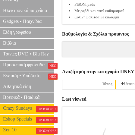
PISONI pads
Ηλεκτρονικά παιχνίδια
Με ραβδί και πανί καθαρισμού
Ξύλινη βαλίτσα με κάλυμμα
Gadgets • Παιχνίδια
Είδη γραφείου
Βαθμολογία & Σχόλια προιόντος
Βιβλία
Ταινίες DVD • Blu Ray
Προσωπική φροντίδα
ΝΕΟ
Αναζήτηση στην κατηγορία ΠΝ
Ενδυση • Υπόδηση
ΝΕΟ
Τύπος
Φλάουτο
Αθλητικά είδη
Βρεφικά • Παιδικά
Last viewed
Crazy Sundays
ΠΡΟΣΦΟΡΕΣ
Eshop Specials
ΠΡΟΣΦΟΡΕΣ
Zen 10
ΠΡΟΣΦΟΡΕΣ