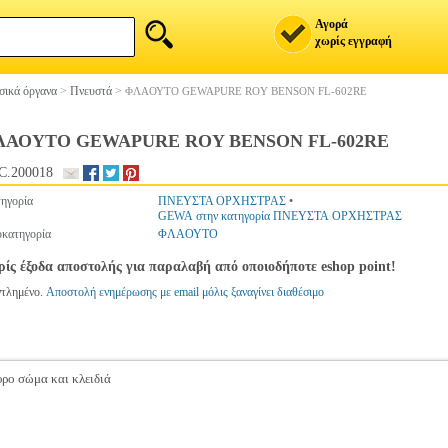
Αγορά
χωρίς εγγραφή
ικά όργανα
>
Πνευστά
>
ΦΛΑΟΥΤΟ GEWAPURE ROY BENSON FL-602RE
ΛΑΟΥΤΟ GEWAPURE ROY BENSON FL-602RE
C.200018
ηγορία
ΠΝΕΥΣΤΑ ΟΡΧΗΣΤΡΑΣ
•
GEWA στην κατηγορία ΠΝΕΥΣΤΑ ΟΡΧΗΣΤΡΑΣ
κατηγορία
ΦΛΑΟΥΤΟ
ίς έξοδα αποστολής για παραλαβή από οποιοδήποτε eshop point!
ντλημένο.
Αποστολή ενημέρωσης με email μόλις ξαναγίνει διαθέσιμο
υρο σώμα και κλειδιά