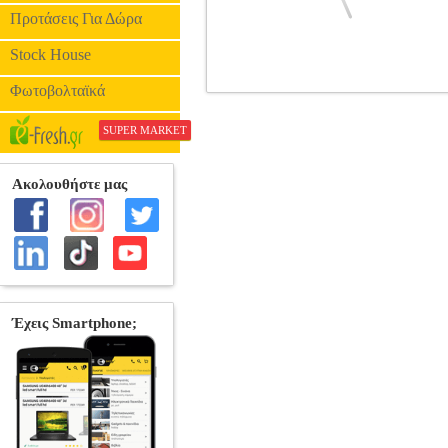
Προτάσεις Για Δώρα
Stock House
Φωτοβολταϊκά
ΦΛΑΟΥΤΟ GEWAPURE ROY BEN
ΟΡΧΗΣΤΡΑΣ •GEWA στην κατηγορία ΠΝΕ
SUPER MARKET
• Κλειδιά open hole, offset G • PISONI