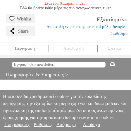
Σταθερά Χαμηλές Τιμές!
Εδώ θα βρείτε κάθε μέρα τις πιο ανταγωνιστικές τιμές
Εξαντλημένο
Wishlist
Αποστολή ενημέρωσης με email μόλις ξαναγίνει
Share
διαθέσιμο
Περιγραφή
Αξιολόγηση
Σχετικά
FIORILLO 36 ETUDE
MSC.600889
MSC.600889
SCHIRMER
SCHIRMER
ΜΟΥΣΙΚΑ ΒΙΒΛΙΑ ΕΓΧΟΡΔΩΝ
FIORILLO 36
ETUDE
Πληροφορίες & Υπηρεσίες >
0
Η ιστοσελίδα χρησιμοποιεί cookies για την ευκολία της
περιήγησης, την εξατομίκευση περιεχομένου και διαφημίσεων και
την ανάλυση της επισκεψιμότητάς μας. Δείτε τους ανανεωμένους
όρους χρήσης για την προστασία δεδομένων και τα cookies.
Πληροφορίες
Ρυθμίσεις
Απόρριψη
Αποδοχή