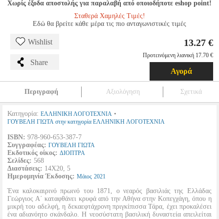
Χωρίς έξοδα αποστολής για παραλαβή από οποιοδήποτε eshop point!
Σταθερά Χαμηλές Τιμές!
Εδώ θα βρείτε κάθε μέρα τις πιο ανταγωνιστικές τιμές
13.27 €
Wishlist
Προτεινόμενη λιανική 17.70 €
Share
Αγορά
Περιγραφή
Αξιολόγηση
Σχετικά
Κατηγορία:
•
ΕΛΛΗΝΙΚΗ ΛΟΓΟΤΕΧΝΙΑ
ΓΟΥΒΕΛΗ ΓΙΩΤΑ στην κατηγορία ΕΛΛΗΝΙΚΗ ΛΟΓΟΤΕΧΝΙΑ
ISBN:
978-960-653-387-7
Συγγραφέας:
ΓΟΥΒΕΛΗ ΓΙΩΤΑ
Εκδοτικός οίκος:
ΔΙΟΠΤΡΑ
Σελίδες:
568
Διαστάσεις:
14Χ20, 5
Ημερομηνία Έκδοσης:
Μάιος
2021
Ένα καλοκαιρινό πρωινό του 1871, ο νεαρός βασιλιάς της Ελλάδας
Γεώργιος Α΄ καταφθάνει κρυφά από την Αθήνα στην Κοπεγχάγη, όπου η
μικρή του αδελφή, η δεκαεφτάχρονη πριγκίπισσα Τάρα, έχει προκαλέσει
ένα αδιανόητο σκάνδαλο. Η νεοσύστατη βασιλική δυναστεία απειλείται