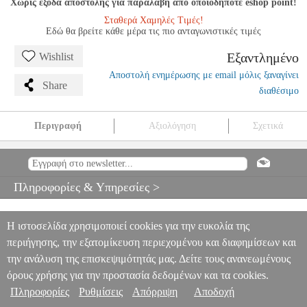
Χωρίς έξοδα αποστολής για παραλαβή από οποιοδήποτε eshop point!
Σταθερά Χαμηλές Τιμές!
Εδώ θα βρείτε κάθε μέρα τις πιο ανταγωνιστικές τιμές
Εξαντλημένο
Wishlist
Αποστολή ενημέρωσης με email μόλις ξαναγίνει
Share
διαθέσιμο
Περιγραφή
Αξιολόγηση
Σχετικά
FAURE - SONATA NO.1 IN A MAJOR, OP. 13 (VIOLIN AND
PIANO)
MSC.601015
MSC.601015
ΜΟΥΣΙΚΑ ΒΙΒΛΙΑ
ΕΓΧΟΡΔΩΝ
FAURE - SONATA NO.1 IN A MAJOR, OP. 13
Πληροφορίες & Υπηρεσίες >
(VIOLIN AND PIANO)
0
Η ιστοσελίδα χρησιμοποιεί cookies για την ευκολία της
περιήγησης, την εξατομίκευση περιεχομένου και διαφημίσεων και
την ανάλυση της επισκεψιμότητάς μας. Δείτε τους ανανεωμένους
όρους χρήσης για την προστασία δεδομένων και τα cookies.
Πληροφορίες
Ρυθμίσεις
Απόρριψη
Αποδοχή