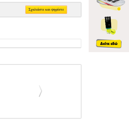
Σχολιάστε και ψηφίστε
 ΠΝΕΥΣΤΩΝ
FAURE  BERCEUSE OP.16