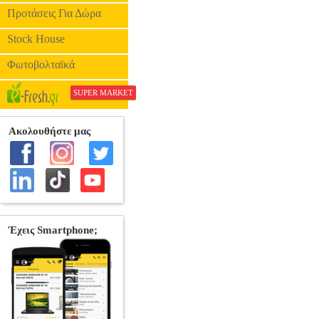
Προτάσεις Για Δώρα
Stock House
Φωτοβολταϊκά
SUPER MARKET