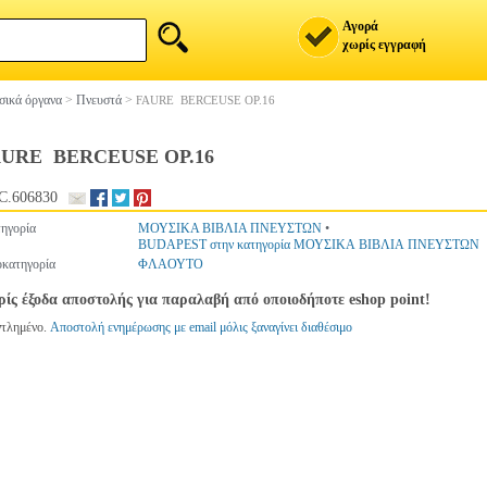
Αγορά
χωρίς εγγραφή
ικά όργανα
>
Πνευστά
>
FAURE  BERCEUSE OP.16
URE  BERCEUSE OP.16
C.606830
ηγορία
ΜΟΥΣΙΚΑ ΒΙΒΛΙΑ ΠΝΕΥΣΤΩΝ
•
BUDAPEST στην κατηγορία ΜΟΥΣΙΚΑ ΒΙΒΛΙΑ ΠΝΕΥΣΤΩΝ
κατηγορία
ΦΛΑΟΥΤΟ
ίς έξοδα αποστολής για παραλαβή από οποιοδήποτε eshop point!
ντλημένο.
Αποστολή ενημέρωσης με email μόλις ξαναγίνει διαθέσιμο