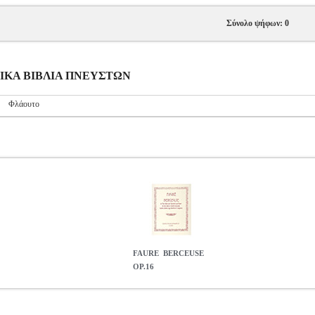
Σύνολο ψήφων: 0
ΥΣΙΚΑ ΒΙΒΛΙΑ ΠΝΕΥΣΤΩΝ
Φλάουτο
FAURE  BERCEUSE
OP.16
06830
MSC.606830
BUDAPEST
BUDAPEST
ΜΟΥΣΙΚΑ ΒΙΒΛΙΑ
0