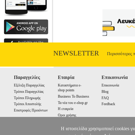
NEWSLETTER
Περισσότερες 
Παραγγελίες
Εταιρία
Επικοινωνία
Εξέλιξη Παραγγελίας
Καταστήματα e-
Επικοινωνία
shop points
Τρόποι Παραγγελίας
Blog
Business To Business
Τρόποι Πληρωμής
FAQ
Τα νέα του e-shop.gr
Τρόποι Αποστολής
Feedback
Η εταιρεία
Επιστροφές Προιόντων
Οροι χρήσης
Cookies
Η ιστοσελίδα χρησιμοποιεί cookies γι