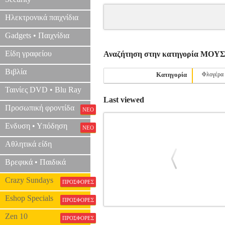
Ηλεκτρονικά παιχνίδια
Gadgets • Παιχνίδια
Είδη γραφείου
Αναζήτηση στην κατηγορία ΜΟ
Βιβλία
Κατηγορία
Φλογέρα
Ταινίες DVD • Blu Ray
Last viewed
Προσωπική φροντίδα
ΝΕΟ
Ενδυση • Υπόδηση
ΝΕΟ
Αθλητικά είδη
Βρεφικά • Παιδικά
Crazy Sundays
ΠΡΟΣΦΟΡΕΣ
Eshop Specials
ΠΡΟΣΦΟΡΕΣ
FAURE  BERCEUSE OP.16
MSC.6
Zen 10
ΠΡΟΣΦΟΡΕΣ