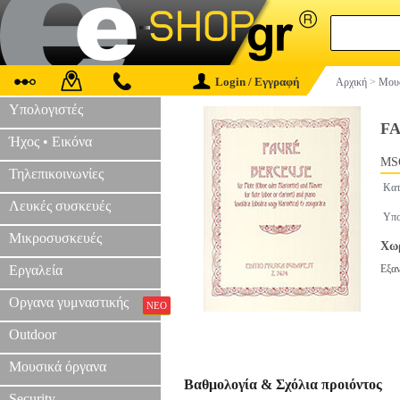
Login / Εγγραφή
Αρχική
>
Μουσ
Υπολογιστές
FA
Ήχος • Εικόνα
MS
Τηλεπικοινωνίες
Κατ
Λευκές συσκευές
Υπο
Μικροσυσκευές
Χωρ
Εργαλεία
Εξα
Οργανα γυμναστικής
ΝΕΟ
Outdoor
Μουσικά όργανα
Βαθμολογία & Σχόλια προιόντος
Security