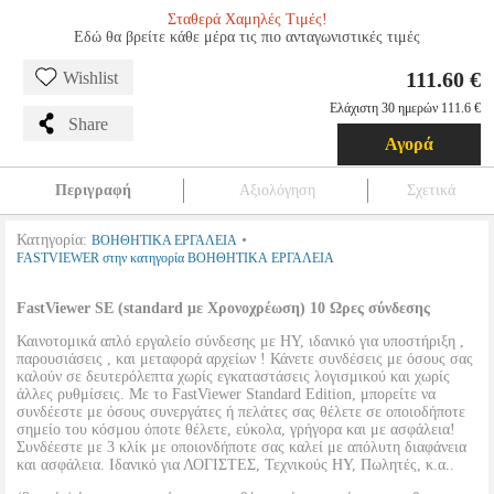
Σταθερά Χαμηλές Τιμές!
Εδώ θα βρείτε κάθε μέρα τις πιο ανταγωνιστικές τιμές
111.60 €
Wishlist
Ελάχιστη 30 ημερών 111.6 €
Share
Αγορά
Περιγραφή
Αξιολόγηση
Σχετικά
Κατηγορία:
•
ΒΟΗΘΗΤΙΚΑ ΕΡΓΑΛΕΙΑ
FASTVIEWER στην κατηγορία ΒΟΗΘΗΤΙΚΑ ΕΡΓΑΛΕΙΑ
FastViewer SE (standard με Χρονοχρέωση) 10 Ωρες σύνδεσης
Καινοτομικά απλό εργαλείο σύνδεσης με ΗΥ, ιδανικό για υποστήριξη ,
παρουσιάσεις , και μεταφορά αρχείων ! Κάνετε συνδέσεις με όσους σας
καλούν σε δευτερόλεπτα χωρίς εγκαταστάσεις λογισμικού και χωρίς
άλλες ρυθμίσεις. Με το FastViewer Standard Edition, μπορείτε να
συνδέεστε με όσους συνεργάτες ή πελάτες σας θέλετε σε οποιοδήποτε
σημείο του κόσμου όποτε θέλετε, εύκολα, γρήγορα και με ασφάλεια!
Συνδέεστε με 3 κλίκ με οποιονδήποτε σας καλεί με απόλυτη διαφάνεια
και ασφάλεια. Ιδανικό για ΛΟΓΙΣΤΕΣ, Τεχνικούς ΗΥ, Πωλητές, κ.α..