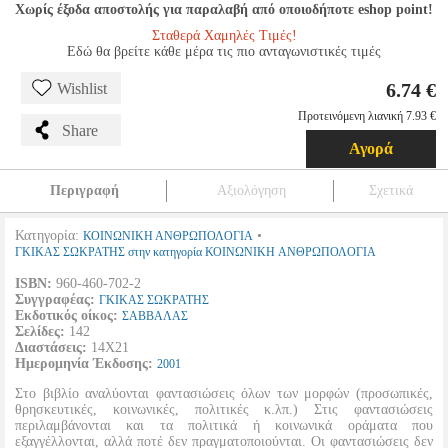
Χωρίς έξοδα αποστολής για παραλαβή από οποιοδήποτε eshop point!
Σταθερά Χαμηλές Τιμές!
Εδώ θα βρείτε κάθε μέρα τις πιο ανταγωνιστικές τιμές
6.74 €
Wishlist
Προτεινόμενη λιανική 7.93 €
Share
Αγορά
Περιγραφή
Αξιολόγηση
Σχετικά
Κατηγορία:
•
ΚΟΙΝΩΝΙΚΗ ΑΝΘΡΩΠΟΛΟΓΙΑ
ΓΚΙΚΑΣ ΣΩΚΡΑΤΗΣ στην κατηγορία ΚΟΙΝΩΝΙΚΗ ΑΝΘΡΩΠΟΛΟΓΙΑ
ISBN:
960-460-702-2
Συγγραφέας:
ΓΚΙΚΑΣ ΣΩΚΡΑΤΗΣ
Εκδοτικός οίκος:
ΣΑΒΒΑΛΑΣ
Σελίδες:
142
Διαστάσεις:
14Χ21
Ημερομηνία Έκδοσης:
2001
Στο βιβλίο αναλύονται φαντασιώσεις όλων των μορφών (προσωπικές,
θρησκευτικές, κοινωνικές, πολιτικές κ.λπ.) Στις φαντασιώσεις
περιλαμβάνονται και τα πολιτικά ή κοινωνικά οράματα που
εξαγγέλλονται, αλλά ποτέ δεν πραγματοποιούνται. Οι φαντασιώσεις δεν