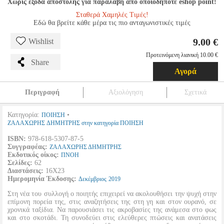
Χωρίς έξοδα αποστολής για παραλαβή από οποιοδήποτε eshop point!
Σταθερά Χαμηλές Τιμές!
Εδώ θα βρείτε κάθε μέρα τις πιο ανταγωνιστικές τιμές
9.00 €
Wishlist
Προτεινόμενη λιανική 10.00 €
Share
Αγορά
Περιγραφή
Αξιολόγηση
Σχετικά
Κατηγορία:
•
ΠΟΙΗΣΗ
ΖΑΛΑΧΩΡΗΣ ΔΗΜΗΤΡΗΣ στην κατηγορία ΠΟΙΗΣΗ
ISBN:
978-618-5307-87-5
Συγγραφέας:
ΖΑΛΑΧΩΡΗΣ ΔΗΜΗΤΡΗΣ
Εκδοτικός οίκος:
ΠΝΟΗ
Σελίδες:
62
Διαστάσεις:
16Χ23
Ημερομηνία Έκδοσης:
Δεκέμβριος
2019
Στη νέα του συλλογή ο ποιητής επιχειρεί να ακολουθήσει την ψυχή στην
επίμονη πορεία της, στις αναζητήσεις της στη γη και στον ουρανό, σε
χρονικά ταξίδια. Να παρουσιάσει τις ακροβασίες της ανάμεσα στο φως
και στο σκοτάδι. Τη συνοδεύει στις ελεύθερες πτώσεις και ανατάσεις