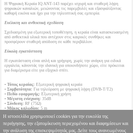
Η Ψηφιακή Κεραία IQ ANT-143 παρέχει ισχυρή και σταθερή λήψη
ψηφιακών καναλιών, μειώνοντας τις παρεμβολές και εξασφαλίζοντας
καθαρή εικόνα και ήχο για την τηλεοπτική σας εμπειρία.
Ευέλικτη και ανθεκτική σχεδίαση
Σχεδιασμένη για εξωτερική τοποθέτηση, η κεραία είναι κατασκευασμένη
από ανθεκτικά υλικά που αντέχουν στις καιρικές συνθήκες και
προσφέρουν σταθερή απόδοση σε κάθε περιβάλλον.
Εύκολη εγκατάσταση
Η εγκατάσταση είναι απλή και γρήγορη, χωρίς την ανάγκη για ειδικά
εργαλεία, κάνοντάς την ιδανική για οποιονδήποτε χώρο, είτε πρόκειται
για διαμέρισμα είτε για εξοχικό σπίτι.
•
Τύπος κεραίας:
Εξωτερική ψηφιακή κεραία
•
Συμβατότητα:
Για τηλεόραση με ψηφιακή λήψη (DVB-T/T2)
•
Πεδίο εφαρμογής:
Εξωτερική χρήση
•
Μέγιστη ενίσχυση:
35dB
•
Σύνδεση:
RF (75Ω)
•
Μήκος καλωδίου:
5 m
•
Διαστάσεις:
30 x 30 x 7 cm
Η ιστοσελίδα χρησιμοποιεί cookies για την ευκολία της
•
Βάρος:
0.45 kg
•
Χρώμα:
Μαύρο
περιήγησης, την εξατομίκευση περιεχομένου και διαφημίσεων και
την ανάλυση της επισκεψιμότητάς μας. Δείτε τους ανανεωμένους
ΕΞΩΤΕΡΙΚΗ ΨΗΦΙΑΚΗ ΚΕΡΑΙΑ IQ ANT-143
PER.251073