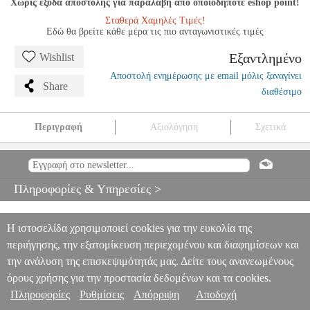
Χωρίς έξοδα αποστολής για παραλαβή από οποιοδήποτε eshop point!
Σταθερά Χαμηλές Τιμές!
Εδώ θα βρείτε κάθε μέρα τις πιο ανταγωνιστικές τιμές
Εξαντλημένο
Wishlist
Αποστολή ενημέρωσης με email μόλις ξαναγίνει
Share
διαθέσιμο
Περιγραφή
Αξιολόγηση
Σχετικά
EXAMINATION PIECES 1994 GRADE 4
MSC.605986
MSC.605986
OXFORD UNIVERSITY PRESS
OXFORD
UNIVERSITY PRESS
ΜΟΥΣΙΚΑ ΒΙΒΛΙΑ ΠΛΗΚΤΡΩΝ
Πληροφορίες & Υπηρεσίες >
EXAMINATION PIECES 1994 GRADE 4
0
Η ιστοσελίδα χρησιμοποιεί cookies για την ευκολία της
περιήγησης, την εξατομίκευση περιεχομένου και διαφημίσεων και
την ανάλυση της επισκεψιμότητάς μας. Δείτε τους ανανεωμένους
όρους χρήσης για την προστασία δεδομένων και τα cookies.
Πληροφορίες
Ρυθμίσεις
Απόρριψη
Αποδοχή