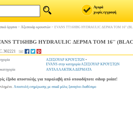
Αγορά
χωρίς εγγραφή
ικά όργανα
>
Αξεσουάρ κρουστών
>
EVANS TT16HBG HYDRAULIC ΔΕΡΜΑ ΤΟΜ 16'' (B
ANS TT16HBG HYDRAULIC ΔΕΡΜΑ ΤΟΜ 16'' (BLA
C.302221
ηγορία
ΑΞΕΣΟΥΑΡ ΚΡΟΥΣΤΩΝ
•
EVANS στην κατηγορία ΑΞΕΣΟΥΑΡ ΚΡΟΥΣΤΩΝ
κατηγορία
ΑΝΤΑΛΛΑΚΤΙΚΑ ΔΕΡΜΑΤΑ
ίς έξοδα αποστολής για παραλαβή από οποιοδήποτε eshop point!
ντλημένο.
Αποστολή ενημέρωσης με email μόλις ξαναγίνει διαθέσιμο