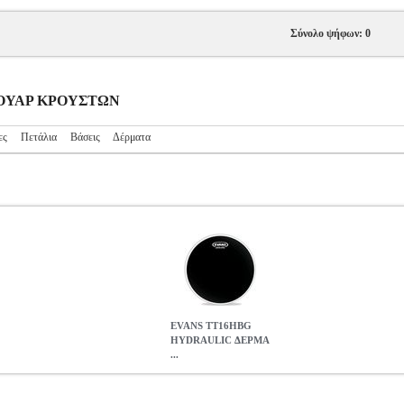
Σύνολο ψήφων: 0
ΕΣΟΥΑΡ ΚΡΟΥΣΤΩΝ
ες
Πετάλια
Βάσεις
Δέρματα
EVANS TT16HBG
HYDRAULIC ΔΕΡΜΑ
...
ΕΡΜΑ ΤΟΜ 16'' (BLACK)
MSC.302221
MSC.302221
EVANS
E
TT16HBG HYDRAULIC ΔΕΡΜΑ ΤΟΜ 16'' (BLACK)