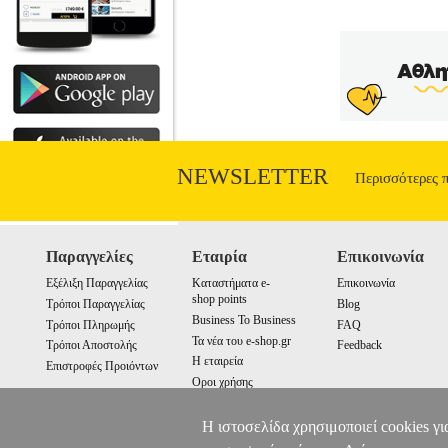
NEWSLETTER
Περισσότερες 
Παραγγελίες
Εταιρία
Επικοινωνία
Εξέλιξη Παραγγελίας
Καταστήματα e-
Επικοινωνία
shop points
Τρόποι Παραγγελίας
Blog
Business To Business
Τρόποι Πληρωμής
FAQ
Τα νέα του e-shop.gr
Τρόποι Αποστολής
Feedback
Η εταιρεία
Επιστροφές Προιόντων
Οροι χρήσης
Cookies
Η ιστοσελίδα χρησιμοποιεί cookies γι