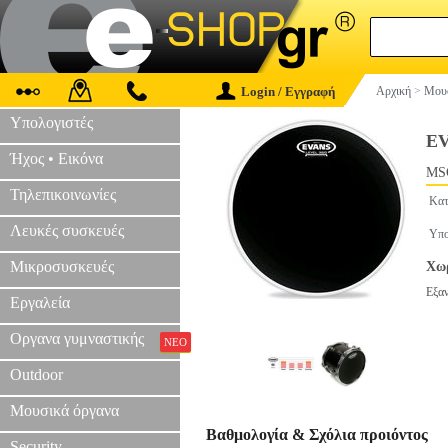
Login / Εγγραφή
Αρχική
>
Μουσ
Υπολογιστές
EV
Ήχος • Εικόνα
MS
Τηλεπικοινωνίες
Κατ
Λευκές συσκευές
Υπο
Μικροσυσκευές
Χωρ
Εξα
Εργαλεία
Οργανα γυμναστικής
ΝΕΟ
Outdoor
Μουσικά όργανα
Βαθμολογία & Σχόλια προιόντος
Security