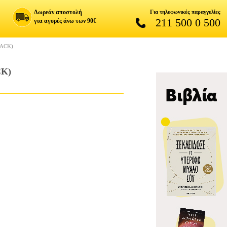
Δωρεάν αποστολή
Για τηλεφωνικές παραγγελίες
211 500 0 500
για αγορές άνω των 90€
LACK)
CK)