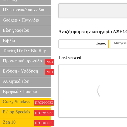
Ηλεκτρονικά παιχνίδια
Gadgets • Παιχνίδια
Είδη γραφείου
Αναζήτηση στην κατηγορία ΑΞ
Βιβλία
Τύπος
Μπαγκέτ
Ταινίες DVD • Blu Ray
Last viewed
Προσωπική φροντίδα
ΝΕΟ
Ενδυση • Υπόδηση
ΝΕΟ
Αθλητικά είδη
Βρεφικά • Παιδικά
Crazy Sundays
ΠΡΟΣΦΟΡΕΣ
Eshop Specials
ΠΡΟΣΦΟΡΕΣ
EVANS TT16HBG HYDRAULIC Δ
Zen 10
ΠΡΟΣΦΟΡΕΣ