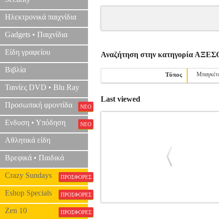
Ηλεκτρονικά παιχνίδια
Gadgets • Παιχνίδια
Είδη γραφείου
Αναζήτηση στην κατηγορία ΑΞ
Βιβλία
Τύπος
Μπαγκέτ
Ταινίες DVD • Blu Ray
Last viewed
Προσωπική φροντίδα
ΝΕΟ
Ενδυση • Υπόδηση
ΝΕΟ
Αθλητικά είδη
Βρεφικά • Παιδικά
Crazy Sundays
ΠΡΟΣΦΟΡΕΣ
Eshop Specials
ΠΡΟΣΦΟΡΕΣ
EVANS TT16G2 GENERA ΔΕΡΜΑ 
Zen 10
ΠΡΟΣΦΟΡΕΣ