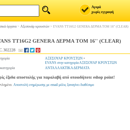
Αγορά
χωρίς εγγραφή
ικά όργανα
>
Αξεσουάρ κρουστών
>
EVANS TT16G2 GENERA ΔΕΡΜΑ ΤΟΜ 16'' (CLEAR)
ANS TT16G2 GENERA ΔΕΡΜΑ ΤΟΜ 16'' (CLEAR)
C.302228
ηγορία
ΑΞΕΣΟΥΑΡ ΚΡΟΥΣΤΩΝ
•
EVANS στην κατηγορία ΑΞΕΣΟΥΑΡ ΚΡΟΥΣΤΩΝ
κατηγορία
ΑΝΤΑΛΛΑΚΤΙΚΑ ΔΕΡΜΑΤΑ
ίς έξοδα αποστολής για παραλαβή από οποιοδήποτε eshop point!
ντλημένο.
Αποστολή ενημέρωσης με email μόλις ξαναγίνει διαθέσιμο