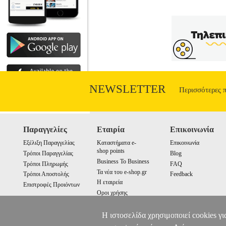
NEWSLETTER
Περισσότερες 
Παραγγελίες
Εταιρία
Επικοινωνία
Εξέλιξη Παραγγελίας
Καταστήματα e-
Επικοινωνία
shop points
Τρόποι Παραγγελίας
Blog
Business To Business
Τρόποι Πληρωμής
FAQ
Τα νέα του e-shop.gr
Τρόποι Αποστολής
Feedback
Η εταιρεία
Επιστροφές Προιόντων
Οροι χρήσης
Cookies
Η ιστοσελίδα χρησιμοποιεί cookies γι