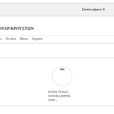
Σύνολο ψήφων: 0
ΕΣΟΥΑΡ ΚΡΟΥΣΤΩΝ
ες
Πετάλια
Βάσεις
Δέρματα
EVANS TT16G2
GENERA ΔΕΡΜΑ
ΤΟΜ ...
ΤΟΜ 16'' (CLEAR)
MSC.302228
MSC.302228
EVANS
EVANS
Α
GENERA ΔΕΡΜΑ ΤΟΜ 16'' (CLEAR)