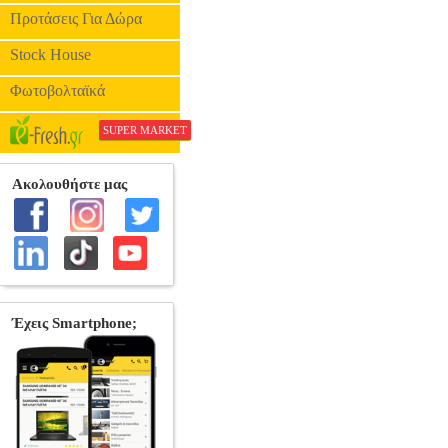
Προτάσεις Για Δώρα
Stock House
Φωτοβολταϊκά
SUPER MARKET