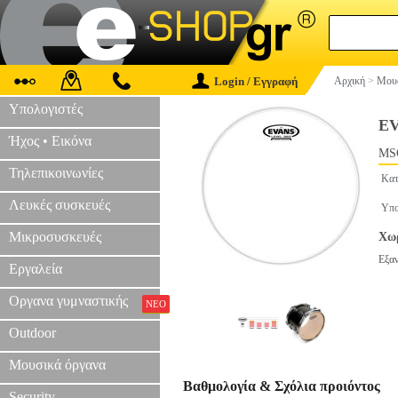
Login / Εγγραφή
Αρχική
>
Μουσ
Υπολογιστές
EV
Ήχος • Εικόνα
MS
Τηλεπικοινωνίες
Κατ
Λευκές συσκευές
Υπο
Μικροσυσκευές
Χωρ
Εξα
Εργαλεία
Οργανα γυμναστικής
ΝΕΟ
Outdoor
Μουσικά όργανα
Βαθμολογία & Σχόλια προιόντος
Security