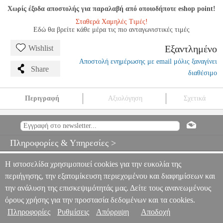
Χωρίς έξοδα αποστολής για παραλαβή από οποιοδήποτε eshop point!
Σταθερά Χαμηλές Τιμές!
Εδώ θα βρείτε κάθε μέρα τις πιο ανταγωνιστικές τιμές
Εξαντλημένο
Wishlist
Αποστολή ενημέρωσης με email μόλις ξαναγίνει
Share
διαθέσιμο
Περιγραφή
Αξιολόγηση
Σχετικά
EVANS TT14C7 ΔΕΡΜΑ CALFTONE TOM & SNARE 14'' (
BATTER )
MSC.302281
MSC.302281
EVANS
EVANS
ΑΞΕΣΟΥΑΡ ΚΡΟΥΣΤΩΝ
EVANS TT14C7 ΔΕΡΜΑ CALFTONE
Πληροφορίες & Υπηρεσίες >
TOM & SNARE 14'' ( BATTER )
0
Η ιστοσελίδα χρησιμοποιεί cookies για την ευκολία της
περιήγησης, την εξατομίκευση περιεχομένου και διαφημίσεων και
την ανάλυση της επισκεψιμότητάς μας. Δείτε τους ανανεωμένους
όρους χρήσης για την προστασία δεδομένων και τα cookies.
Πληροφορίες
Ρυθμίσεις
Απόρριψη
Αποδοχή