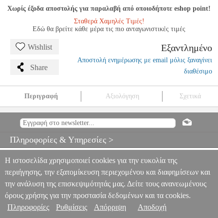
Χωρίς έξοδα αποστολής για παραλαβή από οποιοδήποτε eshop point!
Σταθερά Χαμηλές Τιμές!
Εδώ θα βρείτε κάθε μέρα τις πιο ανταγωνιστικές τιμές
Εξαντλημένο
Wishlist
Αποστολή ενημέρωσης με email μόλις ξαναγίνει
Share
διαθέσιμο
Περιγραφή
Αξιολόγηση
Σχετικά
EVANS S14R50 CLEAR 500 SNARE SIDE ΔΕΡΜΑ
ΤΑΜΠΟΥΡΟΥ 14'' (CLEAR)
MSC.302263
MSC.302263
EVANS
EVANS
ΑΞΕΣΟΥΑΡ ΚΡΟΥΣΤΩΝ
EVANS S14R50 CLEAR 500
Πληροφορίες & Υπηρεσίες >
SNARE SIDE ΔΕΡΜΑ ΤΑΜΠΟΥΡΟΥ 14'' (CLEAR)
0
Η ιστοσελίδα χρησιμοποιεί cookies για την ευκολία της
περιήγησης, την εξατομίκευση περιεχομένου και διαφημίσεων και
την ανάλυση της επισκεψιμότητάς μας. Δείτε τους ανανεωμένους
όρους χρήσης για την προστασία δεδομένων και τα cookies.
Πληροφορίες
Ρυθμίσεις
Απόρριψη
Αποδοχή