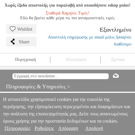
Χωρίς έξοδα αποστολής για παραλαβή από οποιοδήποτε eshop point!
Σταθερά Χαμηλές Τιμές!
Εδώ θα βρείτε κάθε μέρα τις πιο ανταγωνιστικές τιμές
Εξαντλημένο
Wishlist
Αποστολή ενημέρωσης με email μόλις ξαναγίνει
Share
διαθέσιμο
Περιγραφή
Αξιολόγηση
Σχετικά
EVANS B12HW HEAVYWEIGHT ΔΕΡΜΑ ΤΑΜΠΟΥΡΟΥ 12''
(COATED)
MSC.302193
MSC.302193
EVANS
EVANS
ΑΞΕΣΟΥΑΡ ΚΡΟΥΣΤΩΝ
EVANS B12HW HEAVYWEIGHT
Πληροφορίες & Υπηρεσίες >
ΔΕΡΜΑ ΤΑΜΠΟΥΡΟΥ 12'' (COATED)
0
Η ιστοσελίδα χρησιμοποιεί cookies για την ευκολία της
περιήγησης, την εξατομίκευση περιεχομένου και διαφημίσεων και
την ανάλυση της επισκεψιμότητάς μας. Δείτε τους ανανεωμένους
όρους χρήσης για την προστασία δεδομένων και τα cookies.
Πληροφορίες
Ρυθμίσεις
Απόρριψη
Αποδοχή