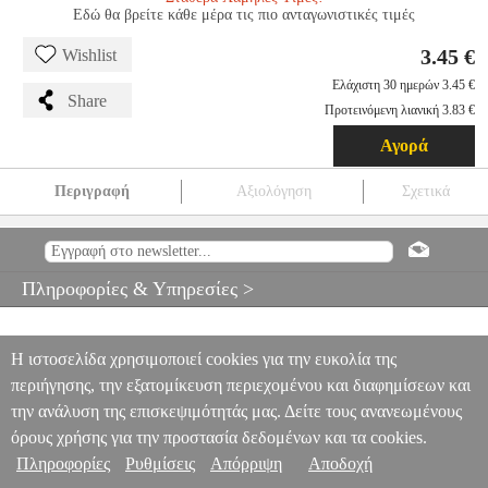
Εδώ θα βρείτε κάθε μέρα τις πιο ανταγωνιστικές τιμές
3.45 €
Wishlist
Ελάχιστη 30 ημερών 3.45 €
Share
Προτεινόμενη λιανική 3.83 €
Αγορά
Περιγραφή
Αξιολόγηση
Σχετικά
EUROLAMP ΠΡΙΖΑ ΣΟΥΚΟ 16A ΜΕ ΠΑΙΔΙΚΗ ΠΡΟΣΤΑΣΙΑ
ΑΣΗΜΙ
TLS.133498
TLS.133498
EUROLAMP
EUROLAMP
ΔΙΑΚΟΠΤΙΚΟ ΥΛΙΚΟ
EUROLAMP ΠΡΙΖΑ ΣΟΥΚΟ 16A ΜΕ
Πληροφορίες & Υπηρεσίες >
ΠΑΙΔΙΚΗ ΠΡΟΣΤΑΣΙΑ ΑΣΗΜΙ
3.45
Η ιστοσελίδα χρησιμοποιεί cookies για την ευκολία της
περιήγησης, την εξατομίκευση περιεχομένου και διαφημίσεων και
την ανάλυση της επισκεψιμότητάς μας. Δείτε τους ανανεωμένους
όρους χρήσης για την προστασία δεδομένων και τα cookies.
Πληροφορίες
Ρυθμίσεις
Απόρριψη
Αποδοχή