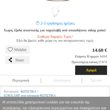
2-3 εργάσιμες ημέρες
Χωρίς έξοδα αποστολής για παραλαβή από οποιοδήποτε eshop point!
Σταθερά Χαμηλές Τιμές!
Εδώ θα βρείτε κάθε μέρα τις πιο ανταγωνιστικές τιμές
14.60 €
Wishlist
Ελάχιστη 30 ημερών 14.6 €
Share
Προτεινόμενη λιανική 27.67 €
Αγορά
Περιγραφή
Αξιολόγηση
Σχετικά
Κατηγορία:
•
ΦΩΤΙΣΤΙΚΑ
EUROLAMP στην κατηγορία ΦΩΤΙΣΤΙΚΑ
Η ιστοσελίδα χρησιμοποιεί cookies για την ευκολία της
•
OEM:
145-82017
περιήγησης, την εξατομίκευση περιεχομένου και διαφημίσεων και