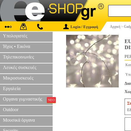
Login / Εγγραφή
Αρχική
>
Gadg
Υπολογιστές
EU
Ήχος • Εικόνα
DI
Τηλεπικοινωνίες
PER
Κατ
Λευκές συσκευές
Υπο
Μικροσυσκευές
Δια
Εργαλεία
Χωρ
Οργανα γυμναστικής
ΝΕΟ
Σ
Outdoor
Εδ
Μουσικά όργανα
Security