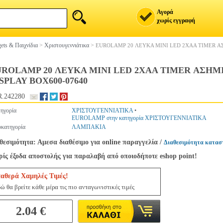
Αγορά
χωρίς εγγραφή
ets & Παιχνίδια
>
Χριστουγεννιάτικα
>
EUROLAMP 20 ΛΕΥΚΑ MINI LED 2ΧΑΑ TIMER ΑΣ
ROLAMP 20 ΛΕΥΚΑ MINI LED 2ΧΑΑ TIMER ΑΣΗΜΙ 
SPLAY BOX600-07640
.242280
ηγορία
ΧΡΙΣΤΟΥΓΕΝΝΙΑΤΙΚΑ
•
EUROLAMP στην κατηγορία ΧΡΙΣΤΟΥΓΕΝΝΙΑΤΙΚΑ
κατηγορία
ΛΑΜΠΑΚΙΑ
θεσιμότητα: Αμεσα διαθέσιμο για online παραγγελία
/
Διαθεσιμότητα κατασ
ίς έξοδα αποστολής για παραλαβή από οποιοδήποτε eshop point!
ταθερά Χαμηλές Τιμές!
ώ θα βρείτε κάθε μέρα τις πιο ανταγωνιστικές τιμές
2.04 €