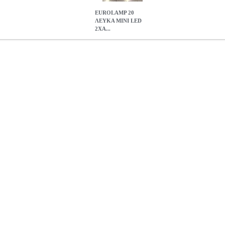
EUROLAMP 20
ΛΕΥΚΑ MINI LED
2ΧΑ...
D 2ΧΑΑ TIMER ΑΣΗΜΙ ΧΑΛΚΙΝΟ ΚΑΛ. 1.9Μ IP20 DISPLAY 
ΤΟΥΓΕΝΝΙΑΤΙΚΑ
EUROLAMP 20 ΛΕΥΚΑ MINI LED 2ΧΑΑ TIM
DISPLAY BOX600-07640
2.04