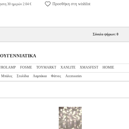
Προσθήκη στη wishlist
ιστη 30 ημερών 2.04 €
Σύνολο ψήφων: 0
ΙΣΤΟΥΓΕΝΝΙΑΤΙΚΑ
UROLAMP
FOSME
TOYMARKT
XANLITE
XMASFEST
ΗΟΜΙΕ
Μπάλες
Στολίδια
Λαμπάκια
Φάτνες
Accessories