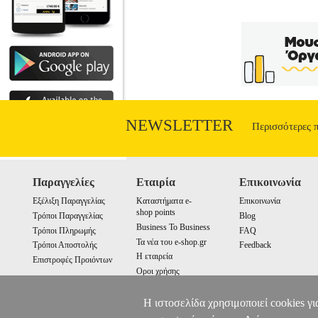
NEWSLETTER
Περισσότερες 
Παραγγελίες
Εταιρία
Επικοινωνία
Εξέλιξη Παραγγελίας
Καταστήματα e-
Επικοινωνία
shop points
Τρόποι Παραγγελίας
Blog
Business To Business
Τρόποι Πληρωμής
FAQ
Τα νέα του e-shop.gr
Τρόποι Αποστολής
Feedback
Η εταιρεία
Επιστροφές Προιόντων
Οροι χρήσης
Cookies
Η ιστοσελίδα χρησιμοποιεί cookies γι