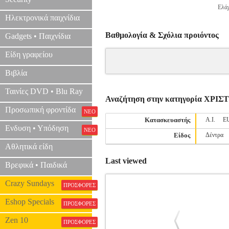
Ελάχ
Ηλεκτρονικά παιχνίδια
Βαθμολογία & Σχόλια προιόντος
Gadgets • Παιχνίδια
Είδη γραφείου
Βιβλία
Ταινίες DVD • Blu Ray
Αναζήτηση στην κατηγορία ΧΡ
Προσωπική φροντίδα
ΝΕΟ
Κατασκευαστής
A.I.
E
Ενδυση • Υπόδηση
ΝΕΟ
Είδος
Δέντρα
Αθλητικά είδη
Last viewed
Βρεφικά • Παιδικά
Crazy Sundays
ΠΡΟΣΦΟΡΕΣ
Eshop Specials
ΠΡΟΣΦΟΡΕΣ
Zen 10
ΠΡΟΣΦΟΡΕΣ