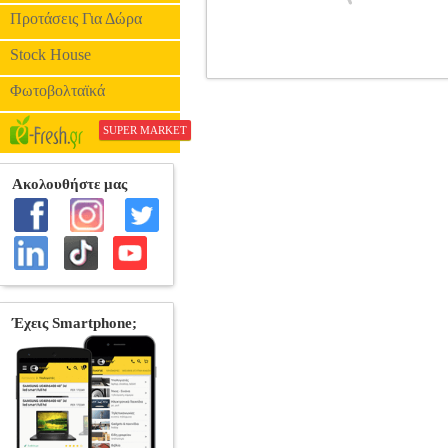
Προτάσεις Για Δώρα
Stock House
EUROLAMP 20 ΛΕΥΚΑ MINI LE
Φωτοβολταϊκά
EUROLAMP
EUROLAMP
ΧΡΙΣ
SUPER MARKET