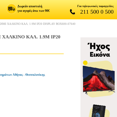
Δωρεάν αποστολή
Για τηλεφωνικές παραγγελίες
211 500 0 500
για αγορές άνω των 90€
ΗΜΙ ΧΑΛΚΙΝΟ ΚΑΛ. 1.9Μ IP20 DISPLAY BOX600-07640
ΧΑΛΚΙΝΟ ΚΑΛ. 1.9Μ IP20
τημάτων Αθήνας - Θεσσαλονίκης