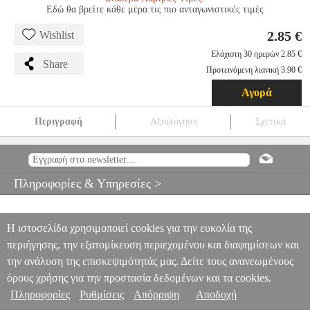
Εδώ θα βρείτε κάθε μέρα τις πιο ανταγωνιστικές τιμές
2.85 €
Wishlist
Ελάχιστη 30 ημερών 2.85 €
Share
Προτεινόμενη λιανική 3.90 €
Αγορά
Περιγραφή
Αξιολόγηση
Σχετικά
EUROLAMP 152-20103 ΔΙΑΚΟΠΤΗΣ 2Μ ΑΠΛΟΣ ΜΕ ΛΥΧΝΙΑ
ΜΑΥΡΟ
PER.222283
PER.222283
EUROLAMP
EUROLAMP
ΗΛΕΚΤΡΟΛΟΓΙΚΑ ΕΞΑΡΤΗΜΑΤΑ
EUROLAMP 152-20103
Πληροφορίες & Υπηρεσίες >
ΔΙΑΚΟΠΤΗΣ 2Μ ΑΠΛΟΣ ΜΕ ΛΥΧΝΙΑ ΜΑΥΡΟ
2.85
Η ιστοσελίδα χρησιμοποιεί cookies για την ευκολία της
περιήγησης, την εξατομίκευση περιεχομένου και διαφημίσεων και
την ανάλυση της επισκεψιμότητάς μας. Δείτε τους ανανεωμένους
όρους χρήσης για την προστασία δεδομένων και τα cookies.
Πληροφορίες
Ρυθμίσεις
Απόρριψη
Αποδοχή